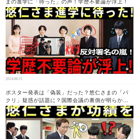
まの進学に「待った」の声！学歴不要論が浮上！
2024/08/31
ポスター発表は「偽装」だった？悠仁さまの「パ
クリ」疑惑が話題に？国際会議の裏側が明らか
に！SNSで騒然！