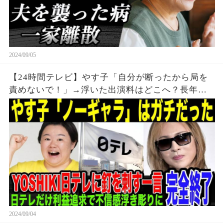
2024/09/05
【24時間テレビ】やす子「自分が断ったから局を
責めないで！」→浮いた出演料はどこへ？長年の
協力の末の日テレの裏切りにYOSHIKIが生放送中
にまさかの一言。チャリティー番組で利益追求続
けた局の末路とは
2024/09/04