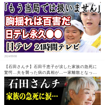
う使わない」やす子”バスト問題”などで炎上した
日本テレビとの深い溝がヤバすぎる！？
2024/09/08
【石田さんチ】石田千恵子が涙した家族の急死に
驚愕…夫を襲った病の真相が…一家離散となった
石田家の現在と長男の結婚相手とは…？