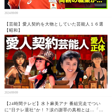
2024/09/09
【芸能】愛人契約を大物としていた芸能人１６選
【昭和】
2024/09/09
【24時間テレビ】水卜麻美アナ 番組完走でつい
に”日テレ退社”か！？涙の謝罪の真相とは…「も