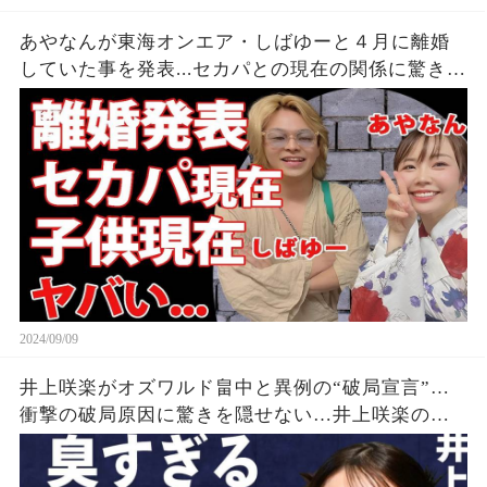
あやなんが東海オンエア・しばゆーと４月に離婚
していた事を発表...セカパとの現在の関係に驚きを
隠せない...『しばゆー＆あやなん』夫婦の精神崩壊
した現在がヤバい...
2024/09/09
井上咲楽がオズワルド畠中と異例の“破局宣言”…
衝撃の破局原因に驚きを隠せない…井上咲楽の介
護生活の真相