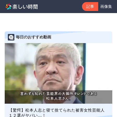
記事
画像集
毎日のおすすめ動画
【驚愕】松本人志と寝て捨てられた被害女性芸能人
１２選がヤバい…！