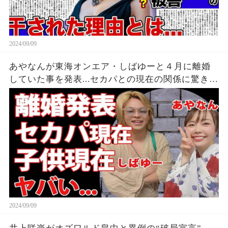
2024/09/09
あやなんが東海オンエア・しばゆーと４月に離婚
していた事を発表...セカパとの現在の関係に驚きを
隠せない...『しばゆー＆あやなん』夫婦の精神崩壊
した現在がヤバい...
2024/09/09