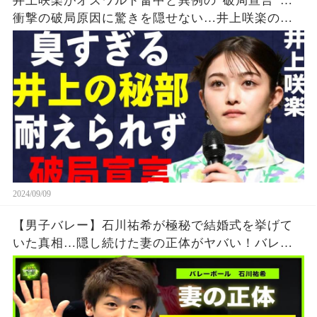
井上咲楽がオズワルド畠中と異例の“破局宣言”…
衝撃の破局原因に驚きを隠せない…井上咲楽の介
護生活の真相
2024/09/09
【男子バレー】石川祐希が極秘で結婚式を挙げて
いた真相…隠し続けた妻の正体がヤバい！バレー
ボール日本代表のエースを育てた両親の職業と
は….