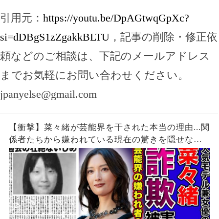
引用元：
https://youtu.be/DpAGtwqGpXc?
si=dDBgS1zZgakkBLTU
，記事の削除・修正依
頼などのご相談は、下記のメールアドレス
までお気軽にお問い合わせください。
jpanyelse@gmail.com
【衝撃】菜々緒が芸能界を干された本当の理由...関
係者たちから嫌われている現在の驚きを隠せな
い！！詐欺被害にまで遭っている衝撃の現在...過去
の壮絶ないじめに一同驚愕！！