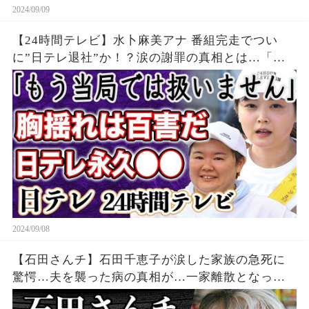
2024/09/09
【24時間テレビ】水卜麻美アナ 番組完走でつい
に”日テレ退社”か！？涙の謝罪の真相とは…「も
う使わない」やす子”バスト問題”などで炎上した
日本テレビとの深い溝がヤバすぎる！？
2024/09/08
【石田さんチ】石田千恵子が涙した家族の急死に
驚愕…夫を襲った病の真相が…一家離散となった
石田家の現在と長男の結婚相手とは…？