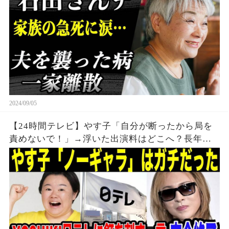
2024/09/05
【24時間テレビ】やす子「自分が断ったから局を
責めないで！」→浮いた出演料はどこへ？長年の
協力の末の日テレの裏切りにYOSHIKIが生放送中
にまさかの一言。チャリティー番組で利益追求続
けた局の末路とは