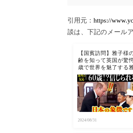
引用元：
https://www.
談は、下記のメール
【国賓訪問】雅子様
齢を知って英国が驚愕
歳で世界を魅了する
のライフステージ別
ル特集が公開された
2024/08/31