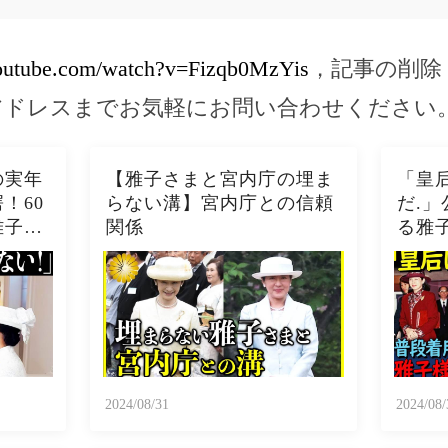
youtube.com/watch?v=Fizqb0MzYis
，記事の削除
アドレスまでお気軽にお問い合わせください
の実年
【雅子さまと宮内庁の埋ま
「皇
！60
らない溝】宮内庁との信頼
だ.
雅子様
関係
る雅
スタイ
呼ん
！
2024/08/31
2024/08/