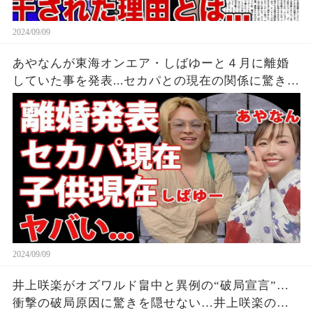
2024/09/09
あやなんが東海オンエア・しばゆーと４月に離婚
していた事を発表...セカパとの現在の関係に驚きを
隠せない...『しばゆー＆あやなん』夫婦の精神崩壊
した現在がヤバい...
2024/09/09
井上咲楽がオズワルド畠中と異例の“破局宣言”…
衝撃の破局原因に驚きを隠せない…井上咲楽の介