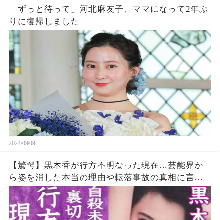
「ずっと待って」河北麻友子、ママになって2年ぶ
りに復帰しました
2024/09/09
【驚愕】黒木香が行方不明なった現在…芸能界か
ら姿を消した本当の理由や転落事故の真相に言葉
を失う…！