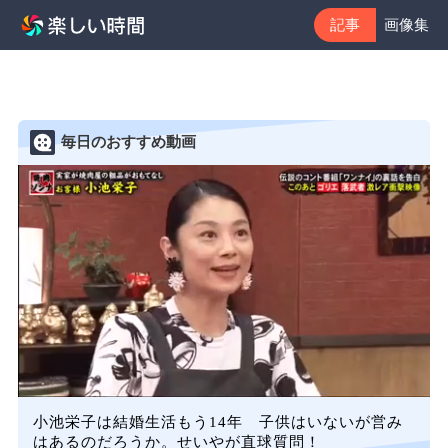
記事
画像集
毎日のおすすめ動画
小池栄子は結婚生活もう14年 子供はいないが営み
はあるのだろうか。せいやが直球質問！