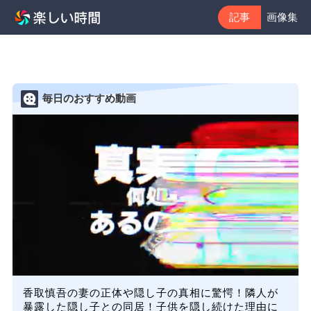
記事
画像集
毎日のおすすめ動画
香取慎吾の妻の正体や隠し子の真相に驚愕！隣人が
暴露した隠し子との同居！子供を隠し続けた理由に