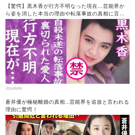
【驚愕】黒木香が行方不明なった現在…芸能界か
ら姿を消した本当の理由や転落事故の真相に言葉
を失う…！
2024/09/09
蒼井優が極秘離婚の真相...芸能界を追放と言われる
理由に驚愕！