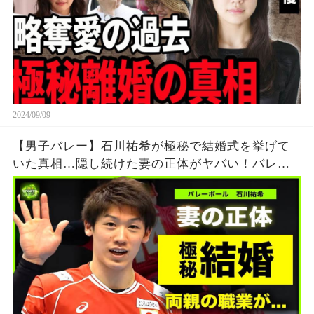
2024/09/09
【男子バレー】石川祐希が極秘で結婚式を挙げて
いた真相…隠し続けた妻の正体がヤバい！バレー
ボール日本代表のエースを育てた両親の職業と
は….