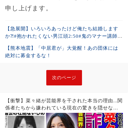
申し上げます。
【急展開】いろいろあったけど俺たち結婚します
か⁈#抱かれたくない男江頭2:50#鬼のマナー講師平
林都
【熊本地震】「中居君が」大覚醒！あの団体には
絶対に募金するな！
次のページ
【衝撃】菜々緒が芸能界を干された本当の理由...関
係者たちから嫌われている現在の驚きを隠せな
い！！詐欺被害にまで遭っている衝撃の現在...過去
の壮絶ないじめに一同驚愕！！