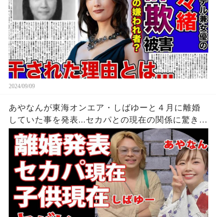
2024/09/09
あやなんが東海オンエア・しばゆーと４月に離婚
していた事を発表...セカパとの現在の関係に驚きを
隠せない...『しばゆー＆あやなん』夫婦の精神崩壊
した現在がヤバい...