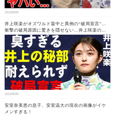
2024/09/09
井上咲楽がオズワルド畠中と異例の“破局宣言”…
衝撃の破局原因に驚きを隠せない…井上咲楽の介
護生活の真相
2024/09/09
安室奈美恵の息子、安室温大の現在の画像がイケ
メンすぎる！