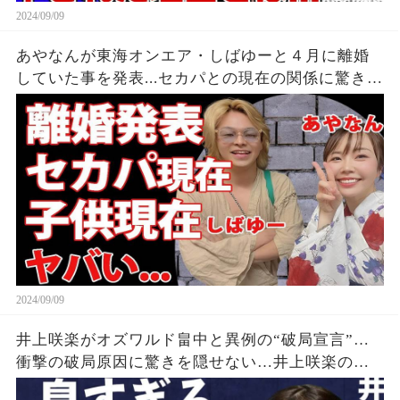
2024/09/09
あやなんが東海オンエア・しばゆーと４月に離婚
していた事を発表...セカパとの現在の関係に驚きを
隠せない...『しばゆー＆あやなん』夫婦の精神崩壊
した現在がヤバい...
2024/09/09
井上咲楽がオズワルド畠中と異例の“破局宣言”…
衝撃の破局原因に驚きを隠せない…井上咲楽の介
護生活の真相