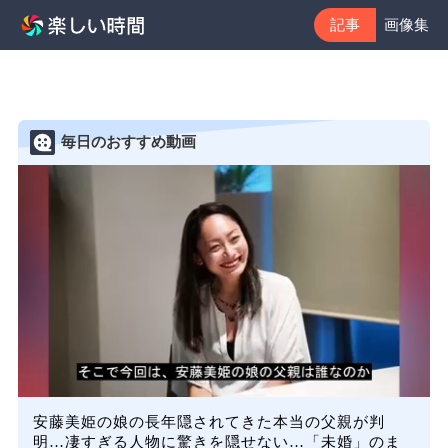
記事
画像集
毎日のおすすめ動画
安藤美姫の娘の長年隠されてきた本当の父親が判
明…凄すぎる人物に驚きを隠せない…「未婚」のま