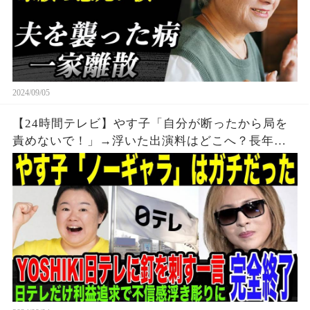
2024/09/05
【24時間テレビ】やす子「自分が断ったから局を
責めないで！」→浮いた出演料はどこへ？長年の
協力の末の日テレの裏切りにYOSHIKIが生放送中
にまさかの一言。チャリティー番組で利益追求続
けた局の末路とは