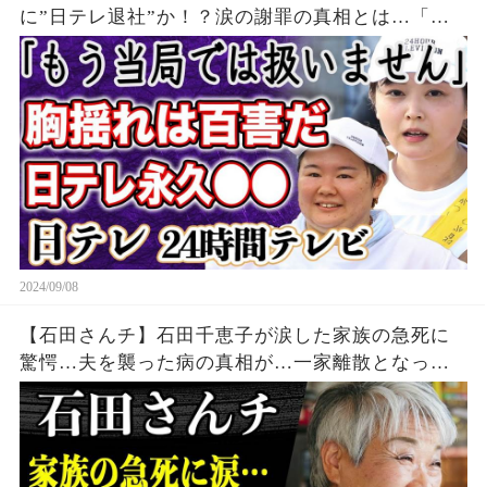
に”日テレ退社”か！？涙の謝罪の真相とは…「も
う使わない」やす子”バスト問題”などで炎上した
日本テレビとの深い溝がヤバすぎる！？
2024/09/08
【石田さんチ】石田千恵子が涙した家族の急死に
驚愕…夫を襲った病の真相が…一家離散となった
石田家の現在と長男の結婚相手とは…？