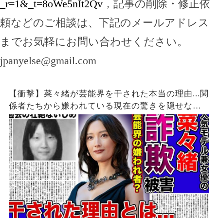
_r=1&_t=8oWe5nIt2Qv
，記事の削除・修正依
頼などのご相談は、下記のメールアドレス
までお気軽にお問い合わせください。
jpanyelse@gmail.com
【衝撃】菜々緒が芸能界を干された本当の理由...関
係者たちから嫌われている現在の驚きを隠せな
い！！詐欺被害にまで遭っている衝撃の現在...過去
の壮絶ないじめに一同驚愕！！