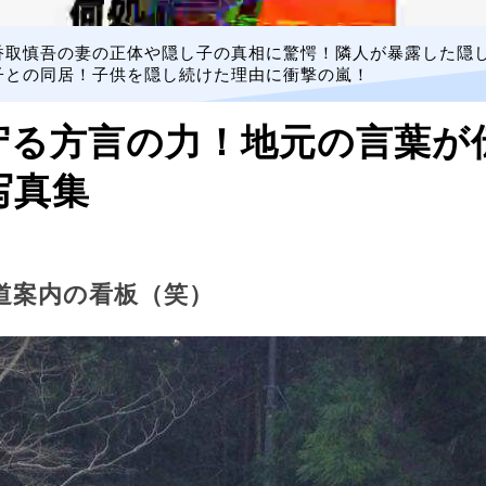
香取慎吾の妻の正体や隠し子の真相に驚愕！隣人が暴露した隠
子との同居！子供を隠し続けた理由に衝撃の嵐！
守る方言の力！地元の言葉が
写真集
道案内の看板（笑）