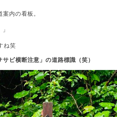
道案内の看板。
！」
すね笑
ササビ横断注意」の道路標識（笑）