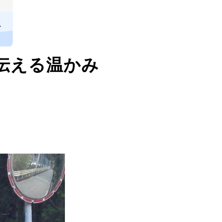
し
伝える温かみ