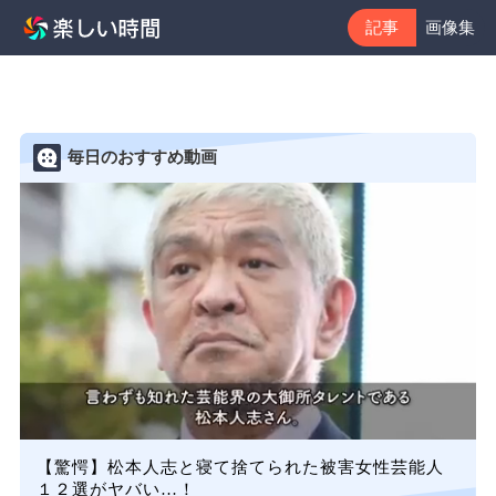
記事
画像集
毎日のおすすめ動画
【驚愕】松本人志と寝て捨てられた被害女性芸能人
１２選がヤバい…！