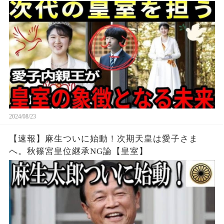
2024/08/23
【速報】麻生ついに始動！次期天皇は愛子さま
へ。秋篠宮皇位継承NG論【皇室】