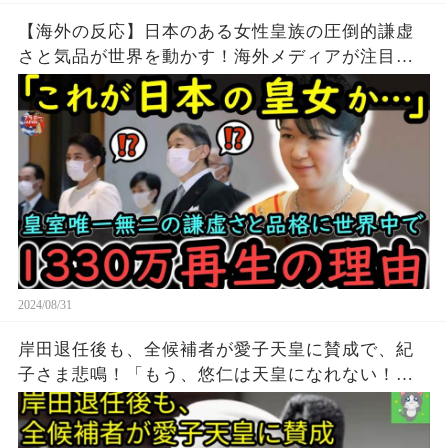
【海外の反応】日本のある女性皇族の圧倒的謙虚
さと気品が世界を動かす！海外メディアが注目す
る皇族の立ち振る舞いに世界中が感動、1330万再
生達成！
2024/08/31
岸田退任後も、全候補者が愛子天皇に賛成で、紀
子さま悲鳴！「もう、悠仁は天皇になれない！」
の絶望で、東大入学も断念か？！