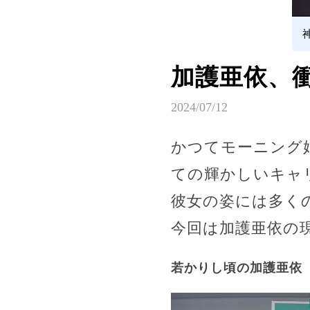
加護亜依、
2024/07/12
かつてモーニング
ての輝かしいキャ
彼女の姿には多く
今回は加護亜依の
若かりし頃の加護亜依