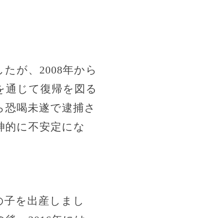
が、2008年から
を通じて復帰を図る
ら恐喝未遂で逮捕さ
神的に不安定にな
の子を出産しまし