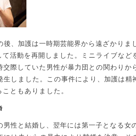
の後、加護は一時期芸能界から遠ざかりました
して活動を再開しました。ミニライブなど
当時交際していた男性が暴力団との関わりか
発生しました。この事件により、加護は精
ともありました​​​​。
婚
その男性と結婚し、翌年には第一子となる女