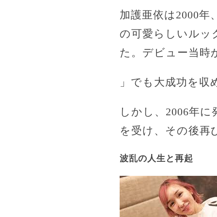
加護亜依は2000
の可愛らしいルッ
た。デビュー当時
」でも大成功を収
しかし、2006年
を受け、その後再び
波乱の人生と再起