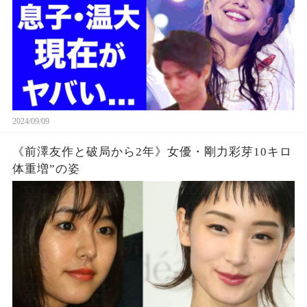
2024/09/09
《前澤友作と破局から2年》女優・剛力彩芽10キロ
体重増”の姿