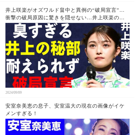
井上咲楽がオズワルド畠中と異例の“破局宣言”…
衝撃の破局原因に驚きを隠せない…井上咲楽の介
護生活の真相
2024/09/09
安室奈美恵の息子、安室温大の現在の画像がイケ
メンすぎる！