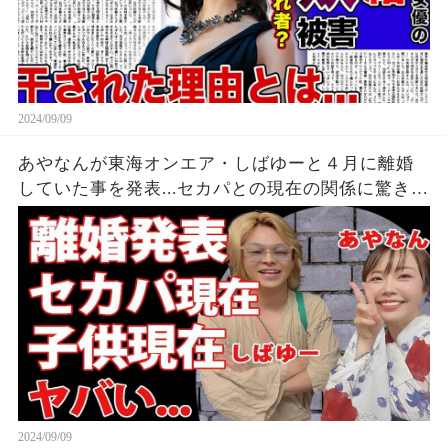
2024/09/09
あやなんが東海オンエア・しばゆーと４月に離婚
していた事を発表...セカパとの現在の関係に驚きを
隠せない...『しばゆー＆あやなん』夫婦の精神崩壊
した現在がヤバい...
2024/09/09