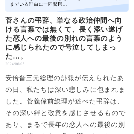
までいる理由に一同驚愕…
菅さんの弔辞、単なる政治仲間へ向
ける言葉では無くて、長く添い遂げ
た恋人への最後の別れの言葉のよう
に感じられたので号泣してしまっ
た…。
2024/06/05
安倍晋三元総理の訃報が伝えられたあ
の日、私たちは深い悲しみに包まれま
した。菅義偉前総理が述べた弔辞は、
その深い絆と敬意を感じさせるもので
あり、まるで長年の恋人への最後の別