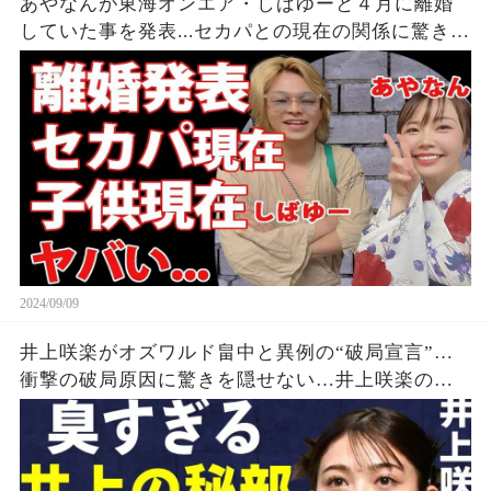
あやなんが東海オンエア・しばゆーと４月に離婚
していた事を発表...セカパとの現在の関係に驚きを
隠せない...『しばゆー＆あやなん』夫婦の精神崩壊
した現在がヤバい...
2024/09/09
井上咲楽がオズワルド畠中と異例の“破局宣言”…
衝撃の破局原因に驚きを隠せない…井上咲楽の介
護生活の真相