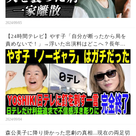
2024/09/05
【24時間テレビ】やす子「自分が断ったから局を
責めないで！」→浮いた出演料はどこへ？長年の
協力の末の日テレの裏切りにYOSHIKIが生放送中
にまさかの一言。チャリティー番組で利益追求続
けた局の末路とは
2024/09/04
森公美子に降り掛かった悲劇の真相...現在の両足切