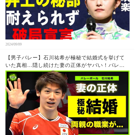
2024/09/09
【男子バレー】石川祐希が極秘で結婚式を挙げて
いた真相…隠し続けた妻の正体がヤバい！バレー
ボール日本代表のエースを育てた両親の職業と
は….