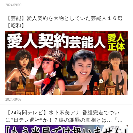
2024/09/09
【芸能】愛人契約を大物としていた芸能人１６選
【昭和】
2024/09/09
【24時間テレビ】水卜麻美アナ 番組完走でつい
に”日テレ退社”か！？涙の謝罪の真相とは…「も
う使わない」やす子”バスト問題”などで炎上した