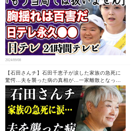
日本テレビとの深い溝がヤバすぎる！？
2024/09/08
【石田さんチ】石田千恵子が涙した家族の急死に
驚愕…夫を襲った病の真相が…一家離散となった
石田家の現在と長男の結婚相手とは…？