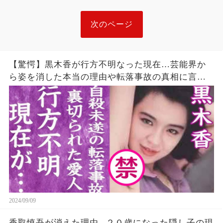
次のページ
【驚愕】黒木香が行方不明なった現在…芸能界か
ら姿を消した本当の理由や転落事故の真相に言葉
を失う…！
2024/09/09
香取慎吾が消えた理由...２０歳になった隠し子の現