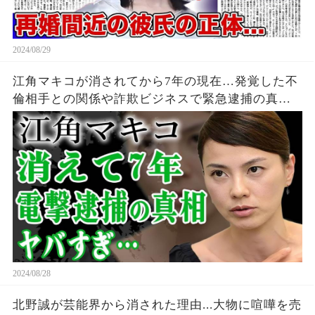
2024/08/29
江角マキコが消されてから7年の現在…発覚した不
倫相手との関係や詐欺ビジネスで緊急逮捕の真相
に言葉を失う…！『ショムニ』で有名な女優が結
婚した夫の逮捕歴や別居婚を続ける現在に一同驚
愕…！
2024/08/28
北野誠が芸能界から消された理由...大物に喧嘩を売