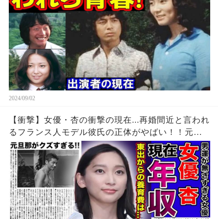
2024/09/02
【衝撃】女優・杏の衝撃の現在...再婚間近と言われ
るフランス人モデル彼氏の正体がやばい！！元旦
那・東出昌大の再婚・妊娠発覚で養育費が完全ス
トップする！？人気女優の現在の年収額に驚きを
隠せない！！