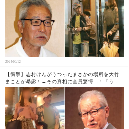
2024/06/12
【衝撃】志村けんがうつったまさかの場所を大竹
まことが暴露！→その真相に全員驚愕…！「うそ
やん！」「偽情報はいい加減に！」