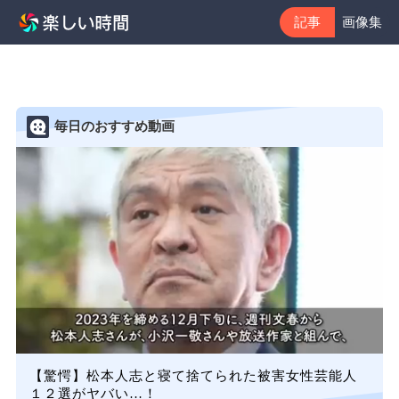
記事
画像集
毎日のおすすめ動画
【驚愕】松本人志と寝て捨てられた被害女性芸能人
１２選がヤバい…！