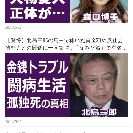
2024/05/22
【驚愕】北島三郎の馬主で稼いだ賞金額や反社会
的勢力との関係に一同驚愕...「なみだ船」で有名な
演歌歌手の闘病生活や息子の孤独死の真相に耳を
疑った......
2024/05/22