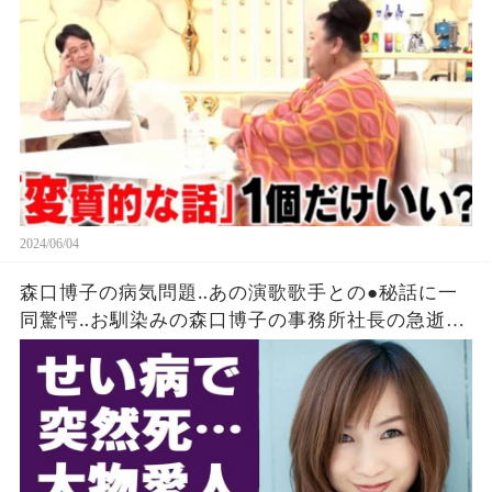
2024/06/04
森口博子の病気問題‥あの演歌歌手との●秘話に一
同驚愕‥お馴染みの森口博子の事務所社長の急逝に
涙する‥