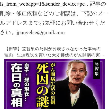
is_from_webapp=1&sender_device=pc
，記事の
削除・修正依頼などのご相談は、下記のメー
ルアドレスまでお気軽にお問い合わせくだ
さい。
jpanyelse@gmail.com
【衝撃】笠智衆の死因が公表されなかった本当の
理由...生涯現役を貫いた天才俳優のがん闘病の実
態...「父ありき」で知られる名俳優が在日韓国人と
言われる真相...息子・孫の現在に驚きを隠せな
い！！