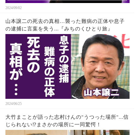
2024/09/02
山本譲二の死去の真相…襲った難病の正体や息子
の逮捕に言葉を失う...『みちのくひとり旅』
2024/06/25
大竹まことが語った志村けんの"うつった場所"...信
じられない⁉まさかの場所に一同驚愕！