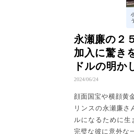
永瀬廉の２５
加入に驚きを
ドルの明かし
2024/06/24
顔面国宝や横顔黄
リンスの永瀬廉さ
ルになるために生
完璧な彼に意外な