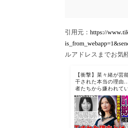
引用元：
https://www.t
is_from_webapp=1&sen
ルアドレスまでお気
【衝撃】菜々緒が芸
干された本当の理由..
者たちから嫌われて
在の驚きを隠せない
欺被害にまで遭って
撃の現在...過去の壮
じめに一同驚愕！！