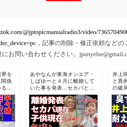
iktok.com/@jptopicmanualradio3/video/73657049
der_device=pc
，記事の削除・修正依頼などの
軽にお問い合わせください。
jpanyelse@gmail.
能界を
あやなんが東海オンエア・
井上
.関係
しばゆーと４月に離婚して
と異
いる現
いた事を発表...セカパとの
の破
！！詐
現在の関係に驚きを隠せな
い…
いる衝
い...『しばゆー＆あやな
真相
絶ない
ん』夫婦の精神崩壊した現
在がヤバい...