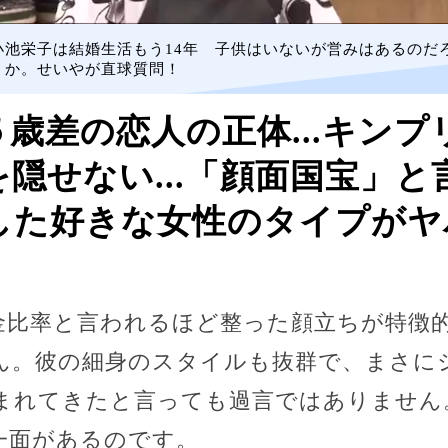
小池栄子は結婚生活もう14年 子供はいないが営みはあるのだ
うか。せいやが直球質問！
歳差の恋人の正体...キン
隠せない...「顔面国宝」
た好きな女性のタイプがヤバ
金比率と言われるほど整った顔立ちが特徴
ん。彼の細身のスタイルも抜群で、まさに
まれてきたと言っても過言ではありません
一面があるのです。