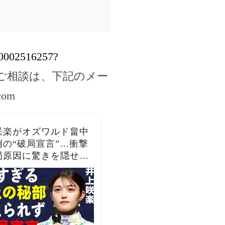
00002516257?
ご相談は、下記のメー
com
咲楽がオズワルド畠中
例の“破局宣言”…衝撃
局原因に驚きを隠せな
井上咲楽の介護生活の