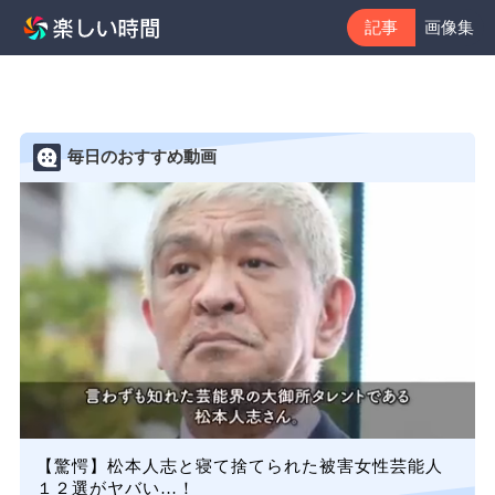
記事
画像集
毎日のおすすめ動画
【驚愕】松本人志と寝て捨てられた被害女性芸能人
１２選がヤバい…！