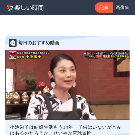
記事
画像集
毎日のおすすめ動画
小池栄子は結婚生活もう14年 子供はいないが営み
はあるのだろうか。せいやが直球質問！