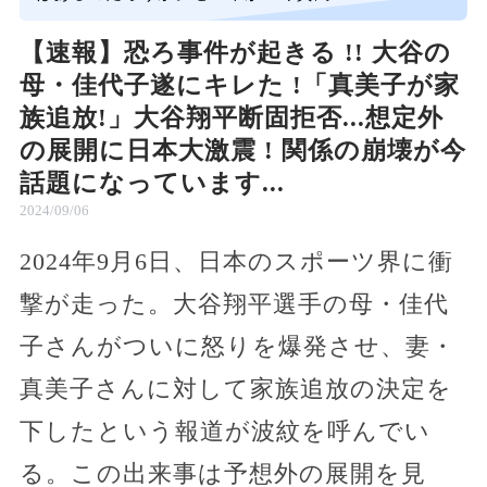
【速報】恐ろ事件が起きる !! 大谷の
母・佳代子遂にキレた !「真美子が家
族追放!」大谷翔平断固拒否...想定外
の展開に日本大激震 ! 関係の崩壊が今
話題になっています...
2024/09/06
2024年9月6日、日本のスポーツ界に衝
撃が走った。大谷翔平選手の母・佳代
子さんがついに怒りを爆発させ、妻・
真美子さんに対して家族追放の決定を
下したという報道が波紋を呼んでい
る。この出来事は予想外の展開を見