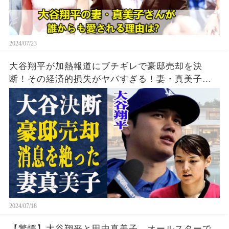
2024/07/23
大谷翔平が加熱報道にブチギレで豪邸売却を決
断！その経済的損失がヤバすぎる！妻・真美子が
30日間姿を消す事態に…一体何が
2024/07/18
【驚愕】大谷翔平と田中真美子、オールスターで