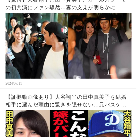
の初共演にファン騒然…妻の支えが明らかに
2024/07/11
【証拠動画像あり】大谷翔平の田中真美子を結婚
相手に選んだ理由に驚きを隠せない…元バスケッ
トボール選手がインスタ削除で渡米、大谷のトレ
ーニングに映り込んだ姿、馴れ初めに衝撃…