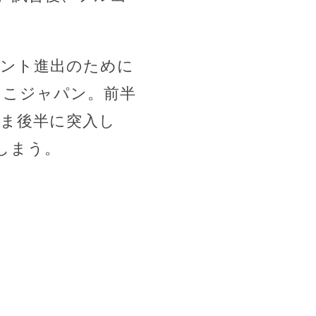
メント進出のために
しこジャパン。前半
まま後半に突入し
しまう。