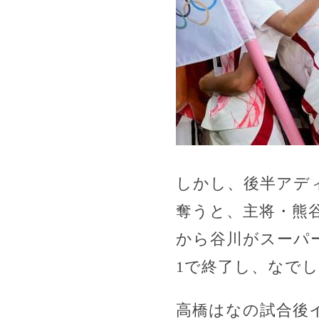
しかし、後半アデ
奪うと、主将・熊
から谷川がスーパ
1で終了し、なで
高橋はなの試合後