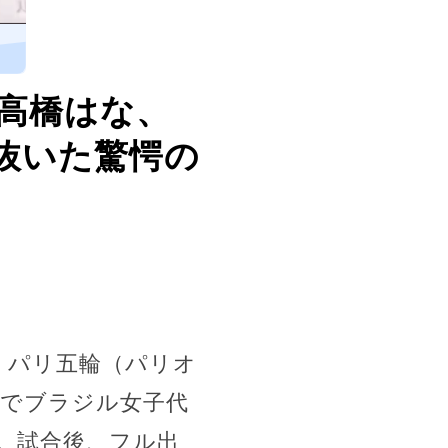
高橋はな、
抜いた驚愕の
、パリ五輪（パリオ
節でブラジル女子代
た。試合後、フル出