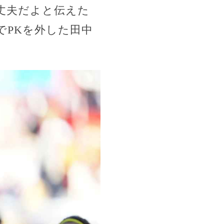
丈夫だよと伝えた
でPKを外した田中