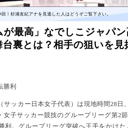
神回！杉浦友紀アナを見逃した人はどうぞご覧下さい。
ムが最高」なでしこジャパン
舞台裏とは？相手の狙いを見
転勝利
（サッカー日本女子代表）は現地時間28日
4・女子サッカー競技のグループリーグ第2
1で勝利。グループリーグ突破へ王手をかけ