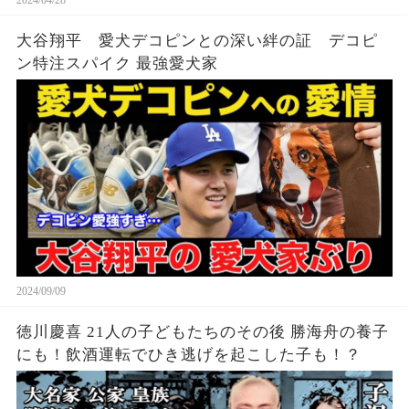
2024/04/28
大谷翔平 愛犬デコピンとの深い絆の証 デコピ
ン特注スパイク 最強愛犬家
2024/09/09
徳川慶喜 21人の子どもたちのその後 勝海舟の養子
にも！飲酒運転でひき逃げを起こした子も！？