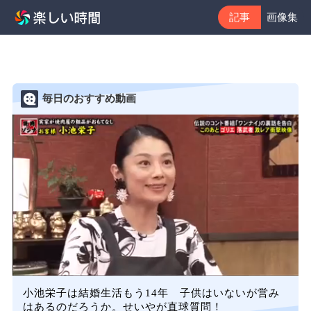
記事
画像集
毎日のおすすめ動画
小池栄子は結婚生活もう14年 子供はいないが営み
はあるのだろうか。せいやが直球質問！