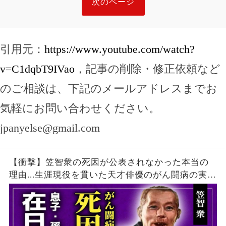
次のページ
引用元：
https://www.youtube.com/watch?
v=C1dqbT9IVao
，記事の削除・修正依頼など
のご相談は、下記のメールアドレスまでお
気軽にお問い合わせください。
jpanyelse@gmail.com
【衝撃】笠智衆の死因が公表されなかった本当の
理由...生涯現役を貫いた天才俳優のがん闘病の実
態...「父ありき」で知られる名俳優が在日韓国人と
言われる真相...息子・孫の現在に驚きを隠せな
い！！