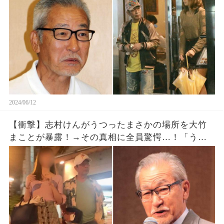
2024/06/12
【衝撃】志村けんがうつったまさかの場所を大竹
まことが暴露！→その真相に全員驚愕…！「うそ
やん！」「偽情報はいい加減に！」