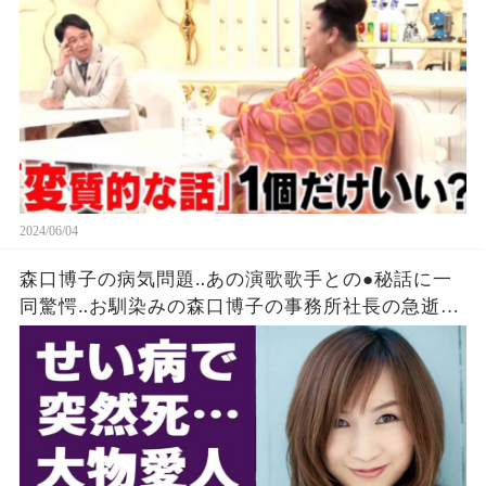
2024/06/04
森口博子の病気問題‥あの演歌歌手との●秘話に一
同驚愕‥お馴染みの森口博子の事務所社長の急逝に
涙する‥