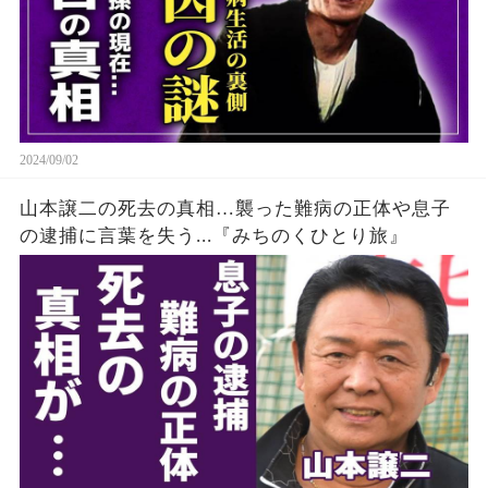
2024/09/02
山本譲二の死去の真相…襲った難病の正体や息子
の逮捕に言葉を失う...『みちのくひとり旅』