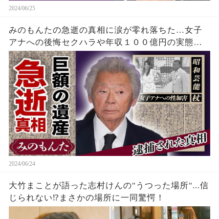
2024/06/25
みのもんたの急逝の真相に涙が零れ落ちた…女子
アナへの後悔セクハラや年収１００億円の実態…
『朝ズバッ！』でも活躍した大御所の妻との切な
い別れや息子が逮捕された真相に涙が零れ落ち
た…
2024/06/24
大竹まことが語った志村けんの"うつった場所"...信
じられない⁉まさかの場所に一同驚愕！