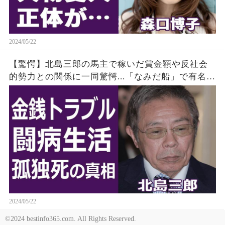
2024/05/22
【驚愕】北島三郎の馬主で稼いだ賞金額や反社会
的勢力との関係に一同驚愕...「なみだ船」で有名な
演歌歌手の闘病生活や息子の孤独死の真相に耳を
疑った......
2024/05/22
©2024 bestinfo365.com. All Rights Reserved.