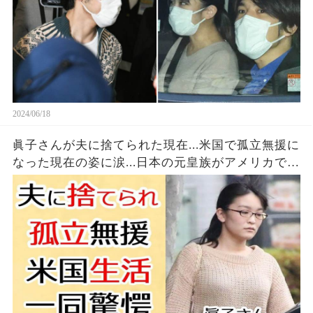
2024/06/18
眞子さんが夫に捨てられた現在...米国で孤立無援に
なった現在の姿に涙...日本の元皇族がアメリカで購
入した宅の価格で現在の職業に一同驚愕！