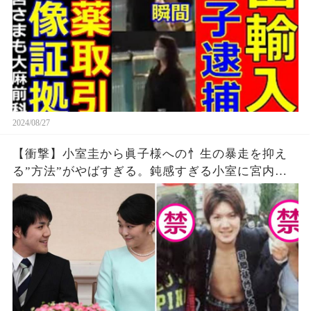
2024/08/27
【衝撃】小室圭から眞子様への忄生の暴走を抑え
る”方法”がやばすぎる。鈍感すぎる小室に宮内庁
も衝撃の対応…