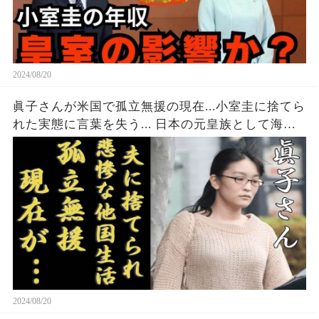
2024/08/20
眞子さんが米国で孤立無援の現在...小室圭に捨てら
れた実態に言葉を失う... 日本の元皇族として海外
で悲惨すぎる現在の生活や職業に一同驚愕...！
2024/08/20