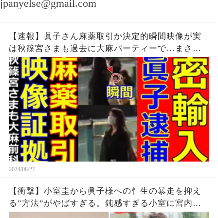
jpanyelse@gmail.com
【速報】眞子さん麻薬取引か決定的瞬間映像が実
は秋篠宮さまも過去に大麻パーティーで…まさか
日本で転売計画で大爆笑
2024/08/27
【衝撃】小室圭から眞子様への忄生の暴走を抑え
る”方法”がやばすぎる。鈍感すぎる小室に宮内庁
も衝撃の対応…