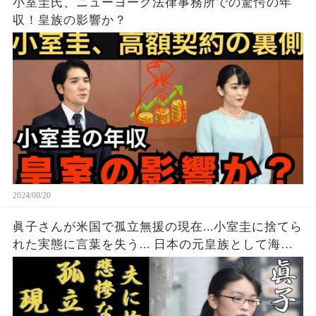
小室圭氏、ニューヨーク法律事務所での驚愕の年
収！皇族の影響か？
2024/08/20
眞子さんが米国で孤立無援の現在...小室圭に捨てら
れた実態に言葉を失う... 日本の元皇族として海外
で悲惨すぎる現在の生活や職業に一同驚愕...！