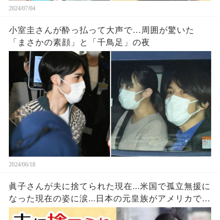
2024/07/04
小室圭さんが酔っ払って大声で…周囲が驚いた
「まさかの素顔」と「千鳥足」の夜
2024/06/18
眞子さんが夫に捨てられた現在...米国で孤立無援に
なった現在の姿に涙...日本の元皇族がアメリカで購
入した宅の価格で現在の職業に一同驚愕！