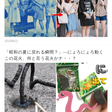
2024/08/22
「昭和の夏に戻れる瞬間？」—にょろにょろ動く
この花火、何と言う花火かナ・・？