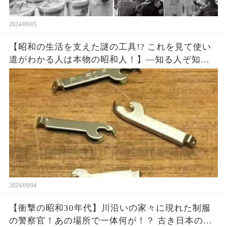
2024/09/05
【昭和の生活を支えた謎の工具!? これを見て使い
道がわかる人は本物の昭和人！】—知る人ぞ知
る、懐かしき昭和の道具たち…
2024/09/04
【衝撃の昭和30年代】川沿いの家々に現れた制服
の警察官！あの場所で一体何が！？ 古き日本の暮