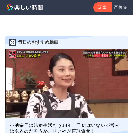
記事
画像集
毎日のおすすめ動画
小池栄子は結婚生活もう14年 子供はいないが営み
はあるのだろうか。せいやが直球質問！