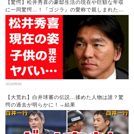
【驚愕】松井秀喜の豪邸生活の現在や巨額な年収
に一同驚愕…！『ゴジラ』の愛称で親しまれた野
球選手の妻や子供の現在に驚きを隠せない…！
2024/09/04
【大荒れ】白井球審の伝説…揉めた人物は誰？驚
愕の過去が明らかに！→結果