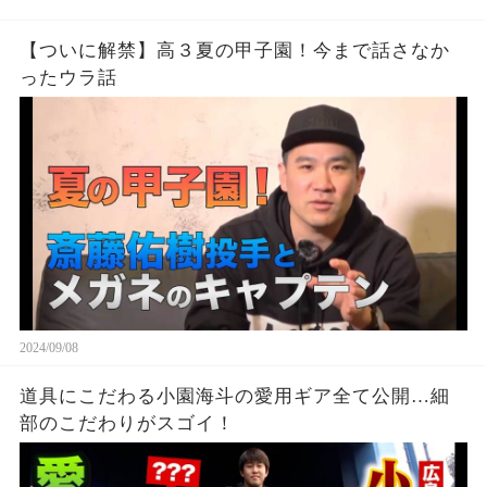
【ついに解禁】高３夏の甲子園！今まで話さなか
ったウラ話
2024/09/08
道具にこだわる小園海斗の愛用ギア全て公開…細
部のこだわりがスゴイ！