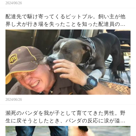
2024/06/26
配達先で駆け寄ってくるピットブル。飼い主が他
界し犬が行き場を失ったことを知った配達員の女
性は…【感動】
2024/06/26
瀕死のパンダを我が子として育ててきた男性。野
生に戻そうとしたとき、パンダの反応に涙が溢れ
る【感動】