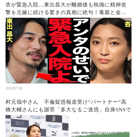
杏が緊急入院…東出昌大が離婚後も執拗に精神攻
撃を元嫁に続ける驚きの真相に絶句！毒親と金銭
トラブル、旦那の不倫、3児の母となった杏の周囲
で次々におこる不幸、医師から通告された絶句の
病状が…【芸能】
2024/07/30
村元哉中さん 不倫疑惑報道受け“パートナー”高
橋大輔さんにも謝罪「多大なるご迷惑」自身SNSで