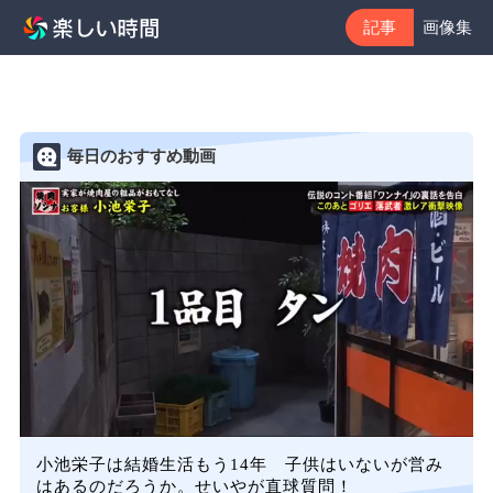
記事
画像集
毎日のおすすめ動画
小池栄子は結婚生活もう14年 子供はいないが営み
はあるのだろうか。せいやが直球質問！