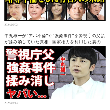
2024/09/02
中丸雄一が"アパ不倫"や"強姦事件"を警視庁の父親
が揉み消していた真相...国家権力を利用した裏の顔
がヤバすぎた...妻・笹崎里菜と出会った『シューイ
チ』が復帰前提の代理謝罪が大炎上...
2024/08/13