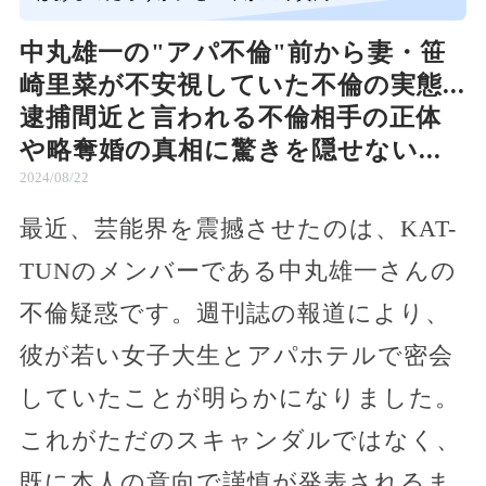
中丸雄一の"アパ不倫"前から妻・笹
崎里菜が不安視していた不倫の実態...
逮捕間近と言われる不倫相手の正体
や略奪婚の真相に驚きを隠せない...
2024/08/22
最近、芸能界を震撼させたのは、KAT-
TUNのメンバーである中丸雄一さんの
不倫疑惑です。週刊誌の報道により、
彼が若い女子大生とアパホテルで密会
していたことが明らかになりました。
これがただのスキャンダルではなく、
既に本人の意向で謹慎が発表されるま