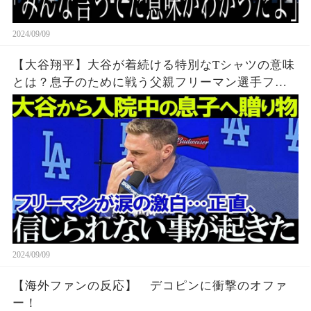
2024/09/09
【大谷翔平】大谷が着続ける特別なTシャツの意味
とは？息子のために戦う父親フリーマン選手フリ
ーマン選手の涙の理由とドジャースの仲間たちの
支え#MAXSTRONG【MLB海外の反応】
2024/09/09
【海外ファンの反応】 デコピンに衝撃のオファ
ー！