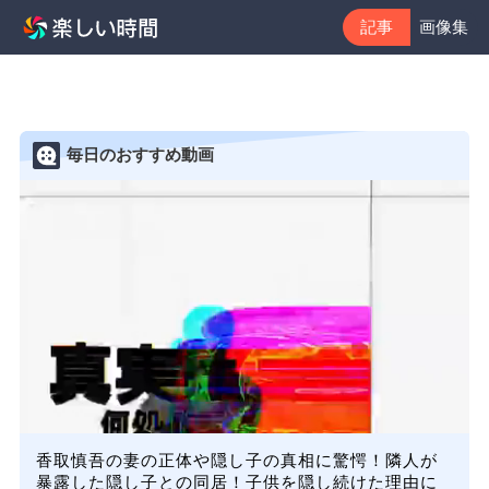
記事
画像集
毎日のおすすめ動画
香取慎吾の妻の正体や隠し子の真相に驚愕！隣人が
暴露した隠し子との同居！子供を隠し続けた理由に