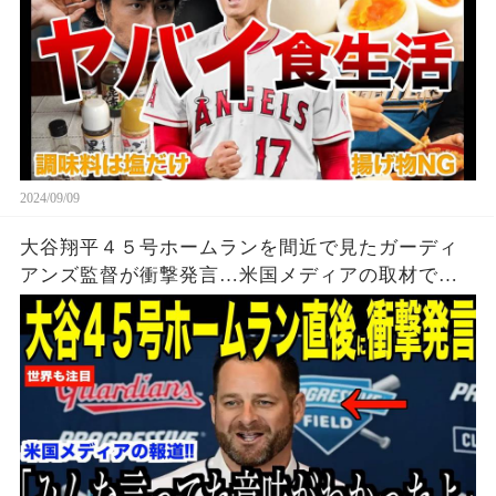
2024/09/09
大谷翔平４５号ホームランを間近で見たガーディ
アンズ監督が衝撃発言…米国メディアの取材で明
らかとなったロバーツ監督の「５０-５０」記録に
ついてが話題【海外の反応 MLBメジャー 野球】