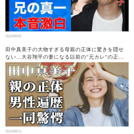
2024/09/05
田中真美子の大物すぎる母親の正体に驚きを隠せ
ない…大谷翔平の妻になる以前の”元カレ”の正
体…日本代表も経験したバスケ選手の男性遍歴に
一同驚愕…
2024/08/12