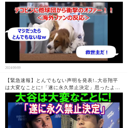
2024/09/09
【緊急速報】とんでもない声明を発表!..大谷翔平
は大変なことに!「遂に永久禁止決定」思ったより
深刻でした!..真実を知ったファンが大激怒!!..汚い
要求が暴露....