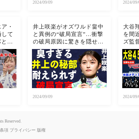
2024/09/09
2024/09/
エア・
井上咲楽がオズワルド畠中
大谷
婚して
と異例の“破局宣言”…衝撃
を間
パとの
の破局原因に驚きを隠せな
ズ監
隠せな
い…井上咲楽の介護生活の
ディ
やな
真相
った
した現
５０
【海外
ー 野
2024/09/09
2024/09/
ts Reserved.
条項
プライバシー
版権