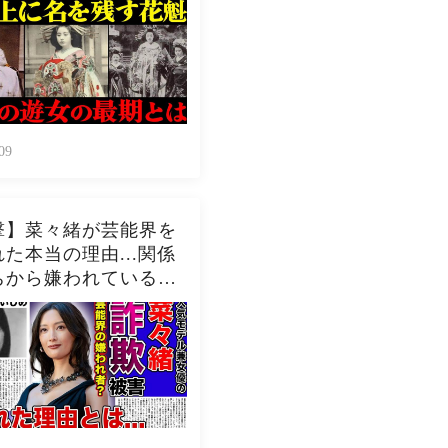
09
撃】菜々緒が芸能界を
た本当の理由...関係
ちから嫌われている現
驚きを隠せない！！詐
害にまで遭っている衝
在...過去の壮絶ない
に一同驚愕！！