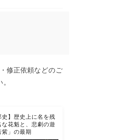
・修正依頼などのご
い。
郭史】歴史上に名を残
名な花魁と、悲劇の遊
若紫」の最期