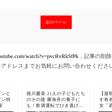
次のページ
youtube.com/watch?v=pvcRvRkSfPk
，記事の削除
ルアドレスまでお気軽にお問い合わせくださ
゚ンと
徳川慶喜 21人の子どもたち
【遊
゚ン特
のその後 勝海舟の養子に
す有
家
も！飲酒運転でひき逃げを
女「
起こした子も！？