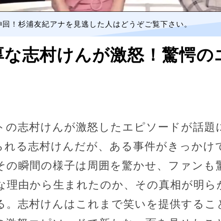
神回！杉浦友紀アナを見逃した人はどうぞご覧下さい。
厚な志村けんが激怒！驚愕の
トの志村けんが激怒したエピソードが話題
られる志村けんだが、ある事件がきっかけ
その瞬間の様子は周囲を驚かせ、ファンも
な理由から生まれたのか、その真相が明ら
る。志村けんはこれまで笑いを提供するこ