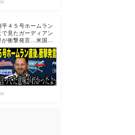
09
翔平４５号ホームラン
近で見たガーディアン
督が衝撃発言…米国メ
アの取材で明らかとな
ロバーツ監督の「５０-
」記録についてが話題
の反応 MLBメジャ
球】
09