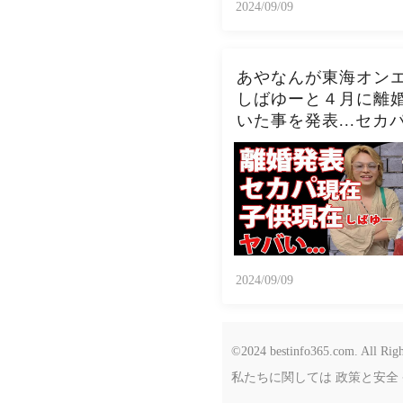
2024/09/09
あやなんが東海オン
しばゆーと４月に離
いた事を発表...セカ
現在の関係に驚きを
い...『しばゆー＆あ
ん』夫婦の精神崩壊
在がヤバい...
2024/09/09
©2024 bestinfo365.com. All Righ
私たちに関しては
政策と安全