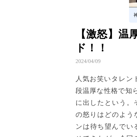
【激怒】温
ド！！
2024/04/09
人気お笑いタレン
段温厚な性格で知
に出したという。
の怒りはどのよう
ンは待ち望んでい