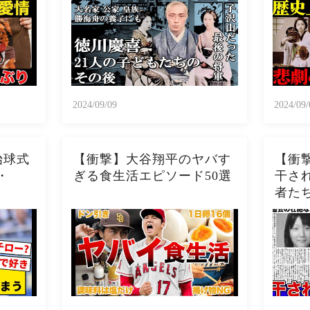
2024/09/09
2024/09/
始球式
【衝撃】大谷翔平のヤバす
【衝
・
ぎる食生活エピソード50選
干され
者た
在の
欺被
撃の現
じめ