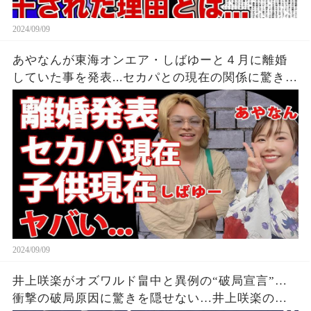
2024/09/09
あやなんが東海オンエア・しばゆーと４月に離婚
していた事を発表...セカパとの現在の関係に驚きを
隠せない...『しばゆー＆あやなん』夫婦の精神崩壊
した現在がヤバい...
2024/09/09
井上咲楽がオズワルド畠中と異例の“破局宣言”…
衝撃の破局原因に驚きを隠せない…井上咲楽の介