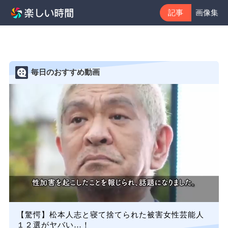
記事
画像集
毎日のおすすめ動画
【驚愕】松本人志と寝て捨てられた被害女性芸能人
１２選がヤバい…！