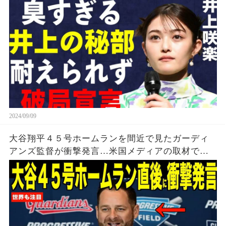
護生活の真相
2024/09/09
大谷翔平４５号ホームランを間近で見たガーディ
アンズ監督が衝撃発言…米国メディアの取材で明
らかとなったロバーツ監督の「５０-５０」記録に
ついてが話題【海外の反応 MLBメジャー 野球】