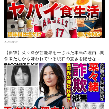
2024/09/09
【衝撃】菜々緒が芸能界を干された本当の理由...関
係者たちから嫌われている現在の驚きを隠せな
い！！詐欺被害にまで遭っている衝撃の現在...過去
の壮絶ないじめに一同驚愕！！