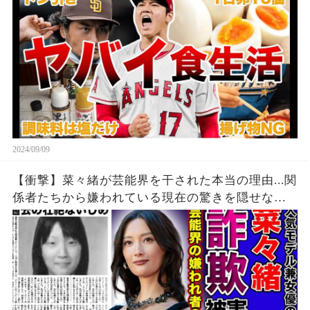
2024/09/09
【衝撃】菜々緒が芸能界を干された本当の理由...関
係者たちから嫌われている現在の驚きを隠せな
い！！詐欺被害にまで遭っている衝撃の現在...過去
の壮絶ないじめに一同驚愕！！