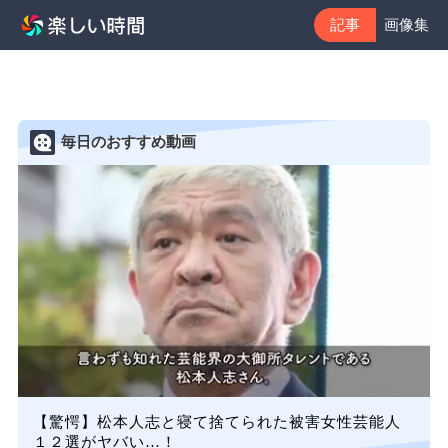
記事
画像集
毎日のおすすめ動画
【驚愕】松本人志と寝て捨てられた被害女性芸能人
１２選がヤバい…！