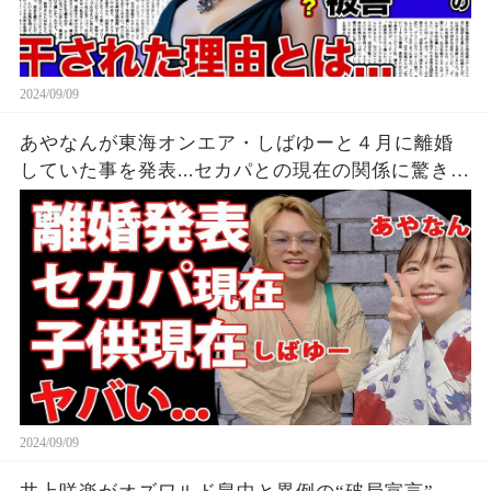
2024/09/09
あやなんが東海オンエア・しばゆーと４月に離婚
していた事を発表...セカパとの現在の関係に驚きを
隠せない...『しばゆー＆あやなん』夫婦の精神崩壊
した現在がヤバい...
2024/09/09