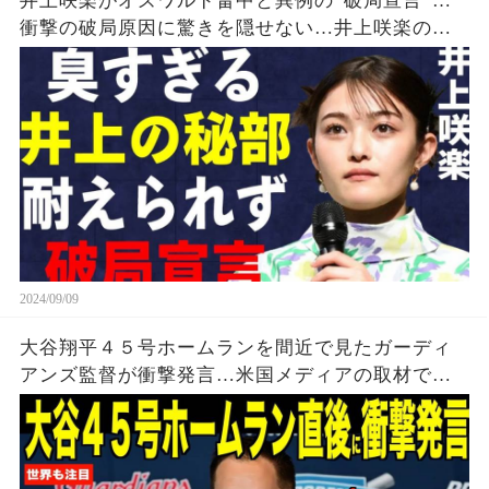
井上咲楽がオズワルド畠中と異例の“破局宣言”…
衝撃の破局原因に驚きを隠せない…井上咲楽の介
護生活の真相
2024/09/09
大谷翔平４５号ホームランを間近で見たガーディ
アンズ監督が衝撃発言…米国メディアの取材で明
らかとなったロバーツ監督の「５０-５０」記録に
ついてが話題【海外の反応 MLBメジャー 野球】