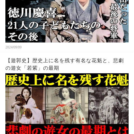
2024/09/09
【遊郭史】歴史上に名を残す有名な花魁と、悲劇
の遊女「若紫」の最期