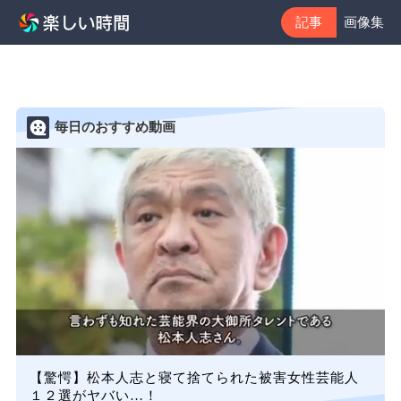
記事
画像集
毎日のおすすめ動画
【驚愕】松本人志と寝て捨てられた被害女性芸能人
１２選がヤバい…！