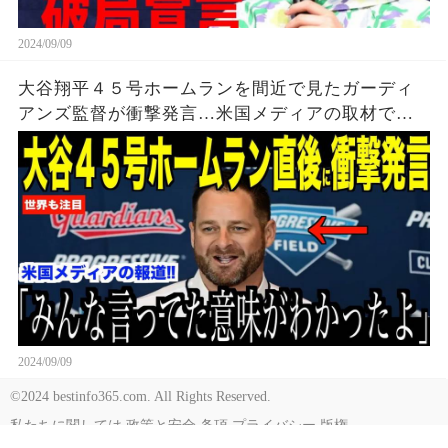
2024/09/09
大谷翔平４５号ホームランを間近で見たガーディ
アンズ監督が衝撃発言…米国メディアの取材で明
らかとなったロバーツ監督の「５０-５０」記録に
ついてが話題【海外の反応 MLBメジャー 野球】
2024/09/09
©2024 bestinfo365.com. All Rights Reserved.
私たちに関しては
政策と安全
条項
プライバシー
版権