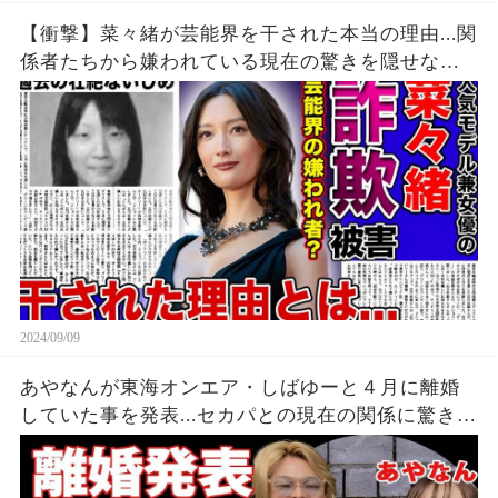
【衝撃】菜々緒が芸能界を干された本当の理由...関
係者たちから嫌われている現在の驚きを隠せな
い！！詐欺被害にまで遭っている衝撃の現在...過去
の壮絶ないじめに一同驚愕！！
2024/09/09
あやなんが東海オンエア・しばゆーと４月に離婚
していた事を発表...セカパとの現在の関係に驚きを
隠せない...『しばゆー＆あやなん』夫婦の精神崩壊
した現在がヤバい...