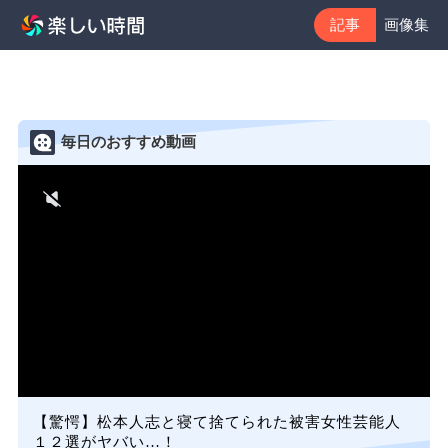
記事
画像集
毎日のおすすめ動画
00:00
/
28:27
【驚愕】松本人志と寝て捨てられた被害女性芸能人
１２選がヤバい…！