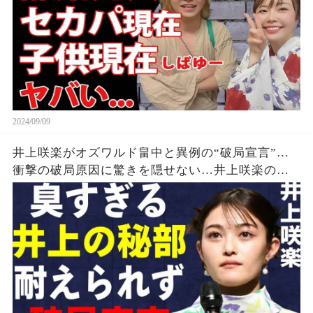
2024/09/09
井上咲楽がオズワルド畠中と異例の“破局宣言”…
衝撃の破局原因に驚きを隠せない…井上咲楽の介
護生活の真相