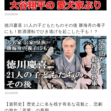
2024/09/09
徳川慶喜 21人の子どもたちのその後 勝海舟の養子
にも！飲酒運転でひき逃げを起こした子も！？
2024/09/09
【遊郭史】歴史上に名を残す有名な花魁と、悲劇
の遊女「若紫」の最期