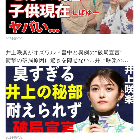
2024/09/09
井上咲楽がオズワルド畠中と異例の“破局宣言”…
衝撃の破局原因に驚きを隠せない…井上咲楽の介
護生活の真相
2024/09/09