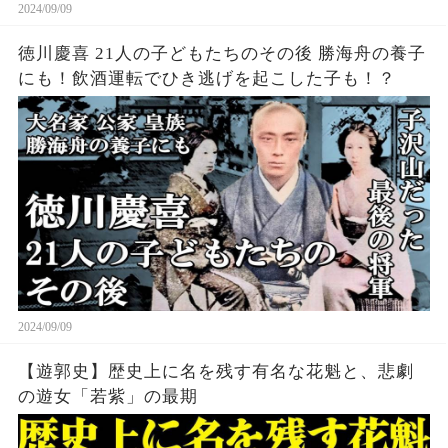
2024/09/09
徳川慶喜 21人の子どもたちのその後 勝海舟の養子
にも！飲酒運転でひき逃げを起こした子も！？
2024/09/09
【遊郭史】歴史上に名を残す有名な花魁と、悲劇
の遊女「若紫」の最期