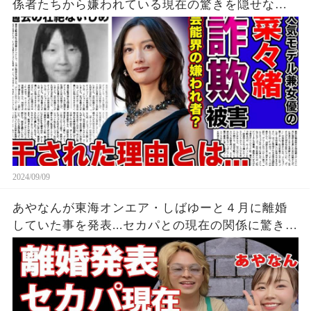
係者たちから嫌われている現在の驚きを隠せな
い！！詐欺被害にまで遭っている衝撃の現在...過去
の壮絶ないじめに一同驚愕！！
2024/09/09
あやなんが東海オンエア・しばゆーと４月に離婚
していた事を発表...セカパとの現在の関係に驚きを
隠せない...『しばゆー＆あやなん』夫婦の精神崩壊
した現在がヤバい...