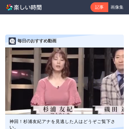
記事
画像集
毎日のおすすめ動画
神回！杉浦友紀アナを見逃した人はどうぞご覧下さ
い。