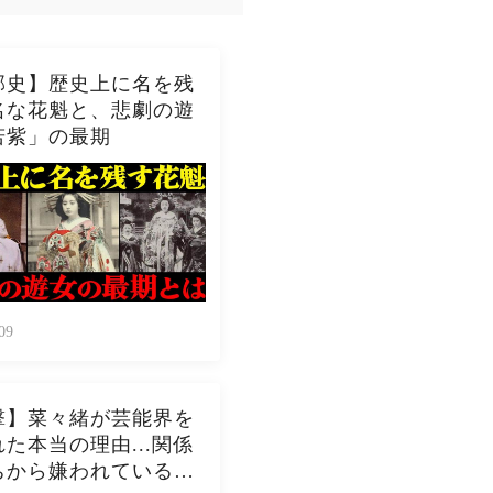
郭史】歴史上に名を残
名な花魁と、悲劇の遊
若紫」の最期
09
撃】菜々緒が芸能界を
た本当の理由...関係
ちから嫌われている現