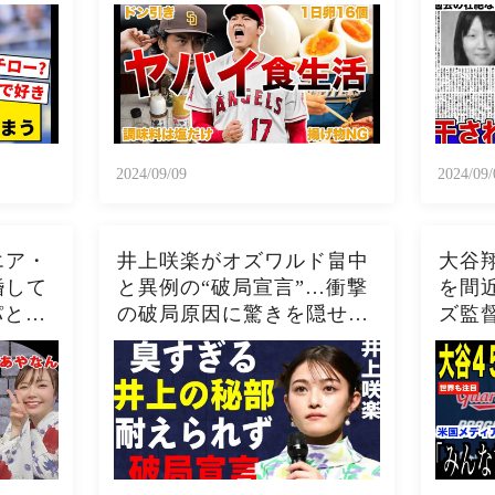
在の
欺被
撃の現
じめ
2024/09/09
2024/09/
エア・
井上咲楽がオズワルド畠中
大谷
婚して
と異例の“破局宣言”…衝撃
を間
パとの
の破局原因に驚きを隠せな
ズ監
隠せな
い…井上咲楽の介護生活の
ディ
やな
真相
った
した現
５０
【海外
ー 野