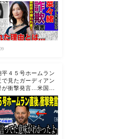
驚きを隠せない！！詐
害にまで遭っている衝
在...過去の壮絶ない
に一同驚愕！！
09
翔平４５号ホームラン
近で見たガーディアン
督が衝撃発言…米国メ
アの取材で明らかとな
ロバーツ監督の「５０-
」記録についてが話題
の反応 MLBメジャ
球】