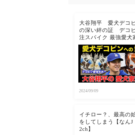
大谷翔平 愛犬デコヒ
の深い絆の証 デコヒ
注スパイク 最強愛犬
2024/09/09
イチロー？、最高の
をしてしまう【なんJ
2ch】