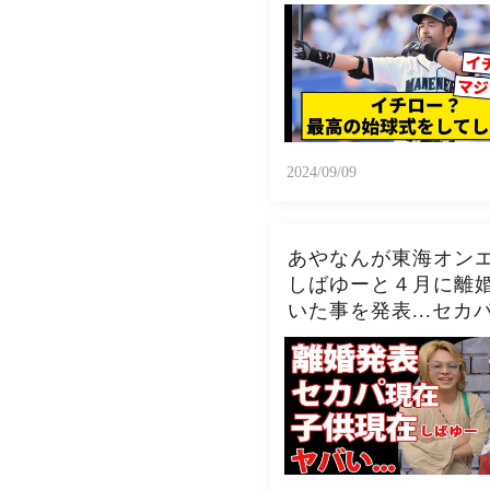
2024/09/09
あやなんが東海オン
しばゆーと４月に離
いた事を発表...セカ
現在の関係に驚きを
い...『しばゆー＆あ
ん』夫婦の精神崩壊
在がヤバい...