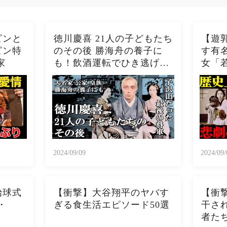
゚ンと
徳川慶喜 21人の子どもたち
【遊
゚ン特
のその後 勝海舟の養子に
す有
家
も！飲酒運転でひき逃げを
女「
起こした子も！？
2024/09/09
2024/09/
始球式
【衝撃】大谷翔平のヤバす
【衝
・
ぎる食生活エピソード50選
干され
者た