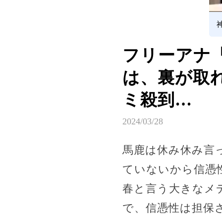
フリーアナ
は、裏が取
ミ殺到…
2024/03/28
馬鹿は休み休み言
ていないから信憑
春と言う大きなメ
で、信憑性は担保