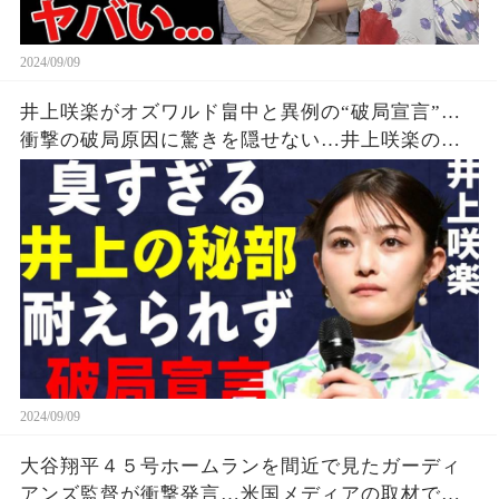
2024/09/09
井上咲楽がオズワルド畠中と異例の“破局宣言”…
衝撃の破局原因に驚きを隠せない…井上咲楽の介
護生活の真相
2024/09/09
大谷翔平４５号ホームランを間近で見たガーディ
アンズ監督が衝撃発言…米国メディアの取材で明