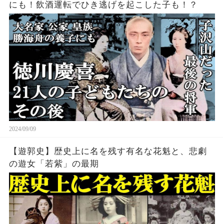
にも！飲酒運転でひき逃げを起こした子も！？
2024/09/09
【遊郭史】歴史上に名を残す有名な花魁と、悲劇
の遊女「若紫」の最期