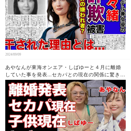
2024/09/09
あやなんが東海オンエア・しばゆーと４月に離婚
していた事を発表...セカパとの現在の関係に驚きを
隠せない...『しばゆー＆あやなん』夫婦の精神崩壊
した現在がヤバい...