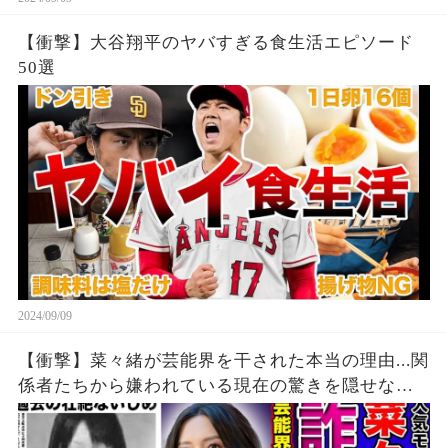
【衝撃】大谷翔平のヤバすぎる食生活エピソード
50選
2024/09/09
【衝撃】菜々緒が芸能界を干された本当の理由...関
係者たちから嫌われている現在の驚きを隠せな
い！！詐欺被害にまで遭っている衝撃の現在...過去
の壮絶ないじめに一同驚愕！！