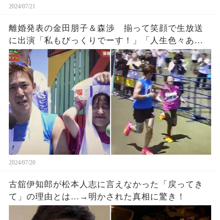
2024/07/21
離婚発表の金田朋子＆森渉 揃って笑顔で生放送
に出演「私もびっくりでーす！」「人生色々ある
よな。」
2024/07/20
古舘伊知郎が松本人志に言えなかった「戻ってき
て」の理由とは…→明かされた真相に驚き！