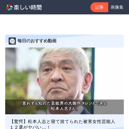
記事
画像集
毎日のおすすめ動画
【驚愕】松本人志と寝て捨てられた被害女性芸能人
１２選がヤバい…！