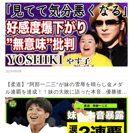
も”ギャラ問題”再燃で24時間テレビは「無意味」
と批判殺到の真相が…
2024/09/08
【柔道】”阿部一二三”が妹の雪辱を晴らし金メダ
ル連覇を達成！！妹の大敗に語った本音...優勝後に
流した涙に日本国民が涙腺崩壊！！阿部兄弟を支
え続けた恩師との約束の真相とは...