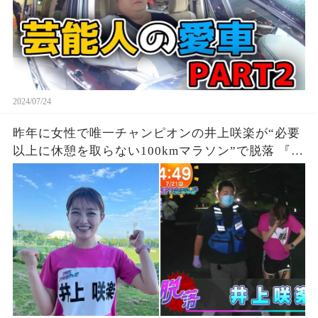
2024/07/24
昨年に女性で唯一チャンピオンの井上咲楽が“必要
以上に休憩を取らない100kmマラソン”で脱落 『27
時間テレビ』鬼企画「100kmサバイバルマラソ
ン」に猛激怒、、、死んだら責任取れるの？