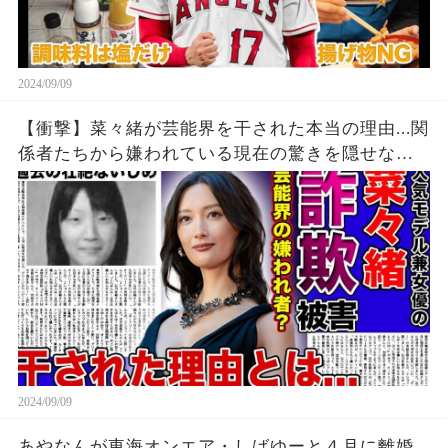
2024/09/09
【衝撃】菜々緒が芸能界を干された本当の理由...関
係者たちから嫌われている現在の驚きを隠せな
い！！詐欺被害にまで遭っている衝撃の現在...過去
の壮絶ないじめに一同驚愕！！
2024/09/09
あやなんが東海オンエア・しばゆーと４月に離婚