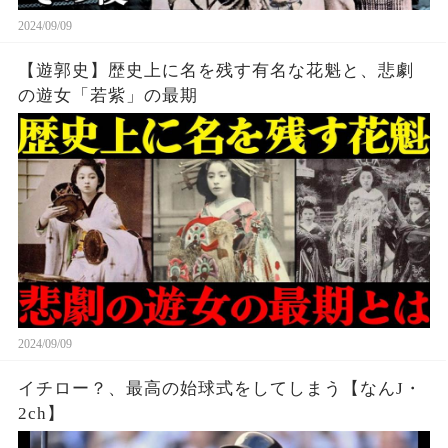
2024/09/09
【遊郭史】歴史上に名を残す有名な花魁と、悲劇
の遊女「若紫」の最期
2024/09/09
イチロー？、最高の始球式をしてしまう【なんJ・
2ch】