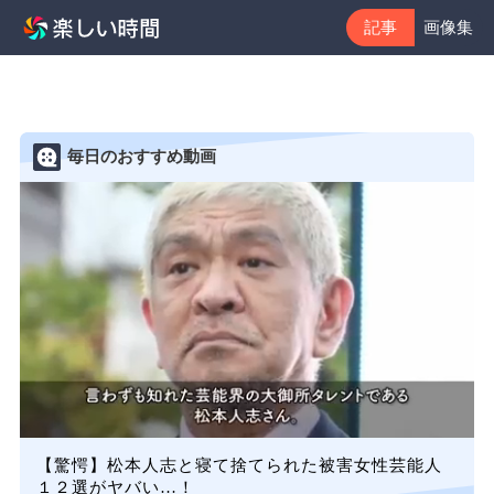
記事
画像集
毎日のおすすめ動画
【驚愕】松本人志と寝て捨てられた被害女性芸能人
１２選がヤバい…！