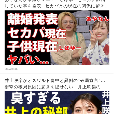
していた事を発表...セカパとの現在の関係に驚きを
隠せない...『しばゆー＆あやなん』夫婦の精神崩壊
した現在がヤバい...
2024/09/09
井上咲楽がオズワルド畠中と異例の“破局宣言”…
衝撃の破局原因に驚きを隠せない…井上咲楽の介
護生活の真相