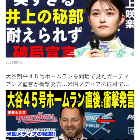
2024/09/09
大谷翔平４５号ホームランを間近で見たガーディ
アンズ監督が衝撃発言…米国メディアの取材で明
らかとなったロバーツ監督の「５０-５０」記録に
ついてが話題【海外の反応 MLBメジャー 野球】