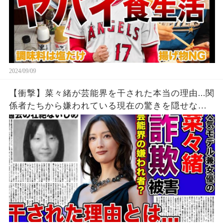
2024/09/09
【衝撃】菜々緒が芸能界を干された本当の理由...関
係者たちから嫌われている現在の驚きを隠せな
い！！詐欺被害にまで遭っている衝撃の現在...過去
の壮絶ないじめに一同驚愕！！