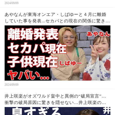
2024/09/09
あやなんが東海オンエア・しばゆーと４月に離婚
していた事を発表...セカパとの現在の関係に驚きを
隠せない...『しばゆー＆あやなん』夫婦の精神崩壊
した現在がヤバい...
2024/09/09
井上咲楽がオズワルド畠中と異例の“破局宣言”…
衝撃の破局原因に驚きを隠せない…井上咲楽の介
護生活の真相