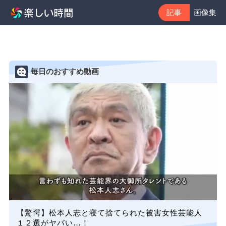
記事
画像集
毎日のおすすめ動画
【驚愕】松本人志と寝て捨てられた被害女性芸能人
１２選がヤバい…！