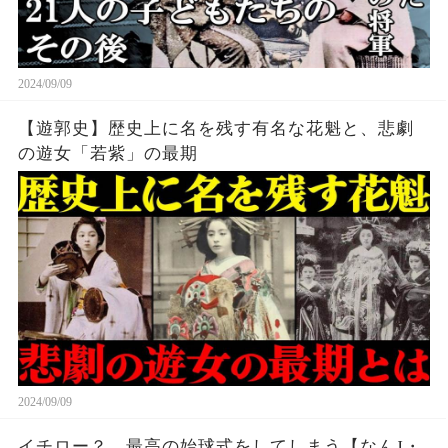
2024/09/09
【遊郭史】歴史上に名を残す有名な花魁と、悲劇
の遊女「若紫」の最期
2024/09/09
イチロー？、最高の始球式をしてしまう【なんJ・