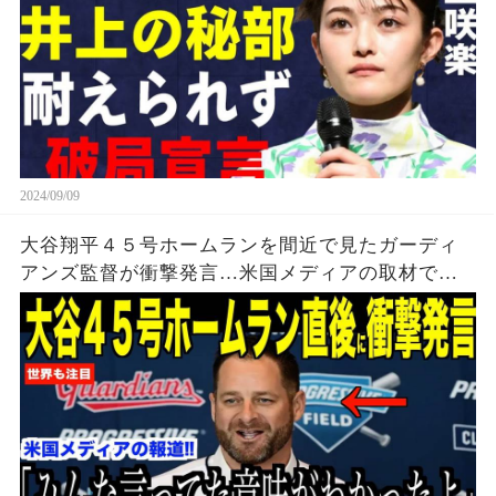
2024/09/09
大谷翔平４５号ホームランを間近で見たガーディ
アンズ監督が衝撃発言…米国メディアの取材で明
らかとなったロバーツ監督の「５０-５０」記録に
ついてが話題【海外の反応 MLBメジャー 野球】