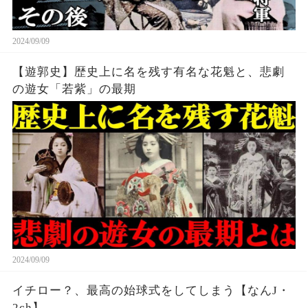
2024/09/09
【遊郭史】歴史上に名を残す有名な花魁と、悲劇
の遊女「若紫」の最期
2024/09/09
イチロー？、最高の始球式をしてしまう【なんJ・
2ch】