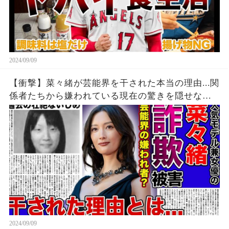
2024/09/09
【衝撃】菜々緒が芸能界を干された本当の理由...関
係者たちから嫌われている現在の驚きを隠せな
い！！詐欺被害にまで遭っている衝撃の現在...過去
の壮絶ないじめに一同驚愕！！
2024/09/09