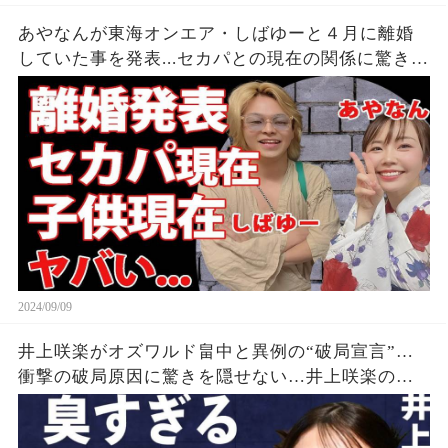
あやなんが東海オンエア・しばゆーと４月に離婚
していた事を発表...セカパとの現在の関係に驚きを
隠せない...『しばゆー＆あやなん』夫婦の精神崩壊
した現在がヤバい...
2024/09/09
井上咲楽がオズワルド畠中と異例の“破局宣言”…
衝撃の破局原因に驚きを隠せない…井上咲楽の介
護生活の真相