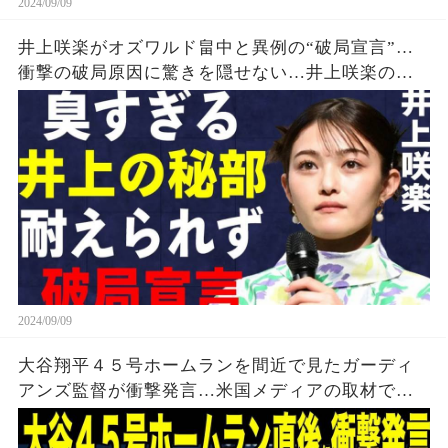
2024/09/09
井上咲楽がオズワルド畠中と異例の“破局宣言”…
衝撃の破局原因に驚きを隠せない…井上咲楽の介
護生活の真相
2024/09/09
大谷翔平４５号ホームランを間近で見たガーディ
アンズ監督が衝撃発言…米国メディアの取材で明
らかとなったロバーツ監督の「５０-５０」記録に
ついてが話題【海外の反応 MLBメジャー 野球】