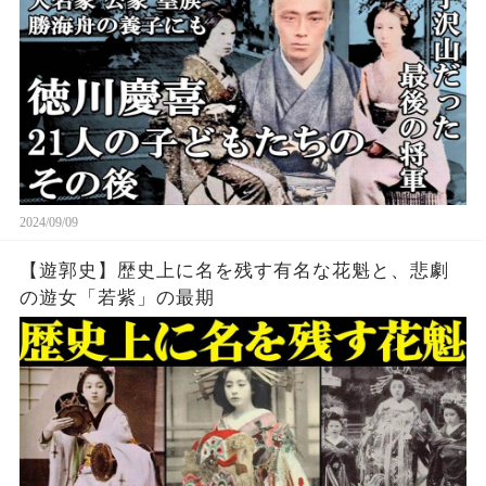
2024/09/09
【遊郭史】歴史上に名を残す有名な花魁と、悲劇
の遊女「若紫」の最期