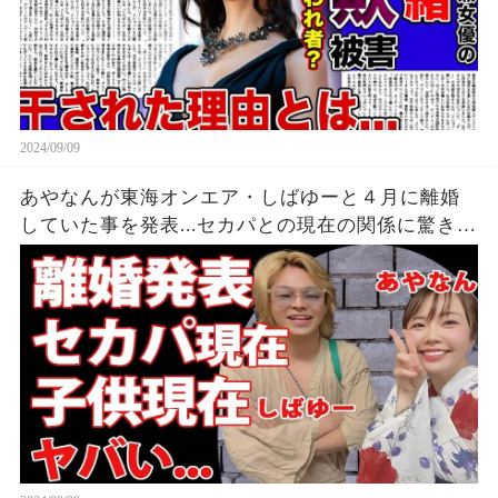
2024/09/09
あやなんが東海オンエア・しばゆーと４月に離婚
していた事を発表...セカパとの現在の関係に驚きを
隠せない...『しばゆー＆あやなん』夫婦の精神崩壊
した現在がヤバい...