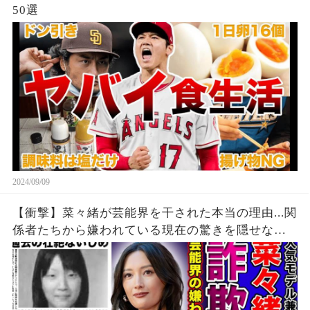
50選
2024/09/09
【衝撃】菜々緒が芸能界を干された本当の理由...関
係者たちから嫌われている現在の驚きを隠せな
い！！詐欺被害にまで遭っている衝撃の現在...過去
の壮絶ないじめに一同驚愕！！