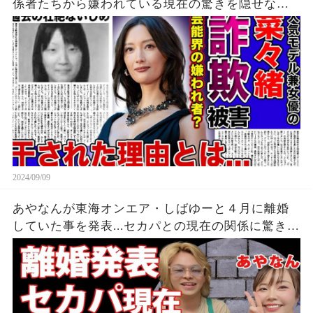
係者たちから嫌われている現在の驚きを隠せな
い！！詐欺被害にまで遭っている衝撃の現在...過去
の壮絶ないじめに一同驚愕！！
2024/09/09
あやなんが東海オンエア・しばゆーと４月に離婚
していた事を発表...セカパとの現在の関係に驚きを
隠せない...『しばゆー＆あやなん』夫婦の精神崩壊
した現在がヤバい...