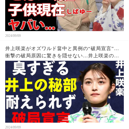
2024/09/09
井上咲楽がオズワルド畠中と異例の“破局宣言”…
衝撃の破局原因に驚きを隠せない…井上咲楽の介
護生活の真相
2024/09/09