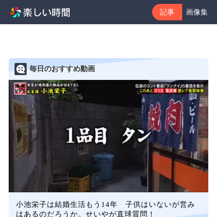
記事
画像集
毎日のおすすめ動画
小池栄子は結婚生活もう14年 子供はいないが営み
はあるのだろうか。せいやが直球質問！