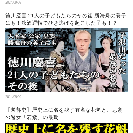
2024/09/09
徳川慶喜 21人の子どもたちのその後 勝海舟の養子
にも！飲酒運転でひき逃げを起こした子も！？
2024/09/09
【遊郭史】歴史上に名を残す有名な花魁と、悲劇
の遊女「若紫」の最期