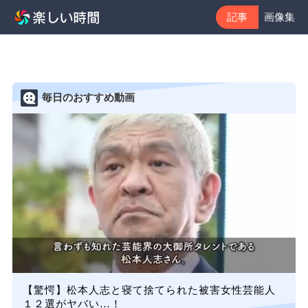
記事
画像集
毎日のおすすめ動画
【驚愕】松本人志と寝て捨てられた被害女性芸能人
１２選がヤバい…！