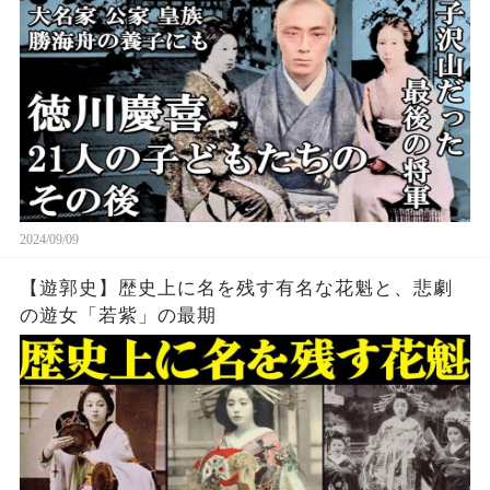
2024/09/09
【遊郭史】歴史上に名を残す有名な花魁と、悲劇
の遊女「若紫」の最期