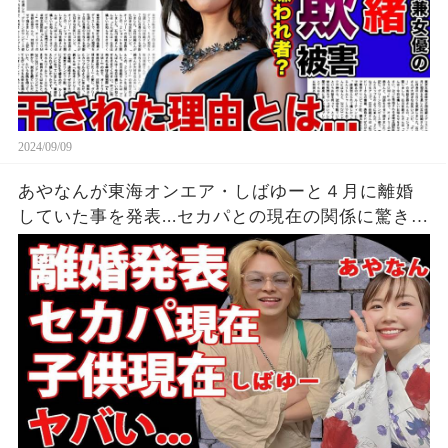
2024/09/09
あやなんが東海オンエア・しばゆーと４月に離婚
していた事を発表...セカパとの現在の関係に驚きを
隠せない...『しばゆー＆あやなん』夫婦の精神崩壊
した現在がヤバい...