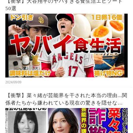
【衝撃】大谷翔平のヤバすぎる食生活エピソード
50選
2024/09/09
【衝撃】菜々緒が芸能界を干された本当の理由...関
係者たちから嫌われている現在の驚きを隠せな
い！！詐欺被害にまで遭っている衝撃の現在...過去
の壮絶ないじめに一同驚愕！！