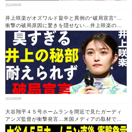
2024/09/09
井上咲楽がオズワルド畠中と異例の“破局宣言”…
衝撃の破局原因に驚きを隠せない…井上咲楽の介
護生活の真相
2024/09/09
大谷翔平４５号ホームランを間近で見たガーディ
アンズ監督が衝撃発言…米国メディアの取材で明
らかとなったロバーツ監督の「５０-５０」記録に