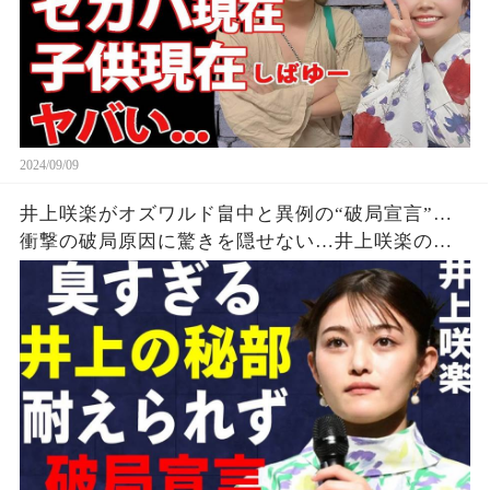
2024/09/09
井上咲楽がオズワルド畠中と異例の“破局宣言”…
衝撃の破局原因に驚きを隠せない…井上咲楽の介
護生活の真相