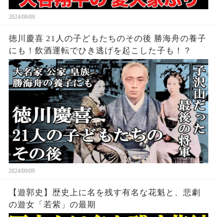
2024/09/09
徳川慶喜 21人の子どもたちのその後 勝海舟の養子
にも！飲酒運転でひき逃げを起こした子も！？
2024/09/09
【遊郭史】歴史上に名を残す有名な花魁と、悲劇
の遊女「若紫」の最期