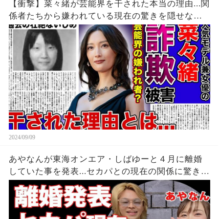
【衝撃】菜々緒が芸能界を干された本当の理由...関
係者たちから嫌われている現在の驚きを隠せな
い！！詐欺被害にまで遭っている衝撃の現在...過去
の壮絶ないじめに一同驚愕！！
2024/09/09
あやなんが東海オンエア・しばゆーと４月に離婚
していた事を発表...セカパとの現在の関係に驚きを
隠せない...『しばゆー＆あやなん』夫婦の精神崩壊
した現在がヤバい...