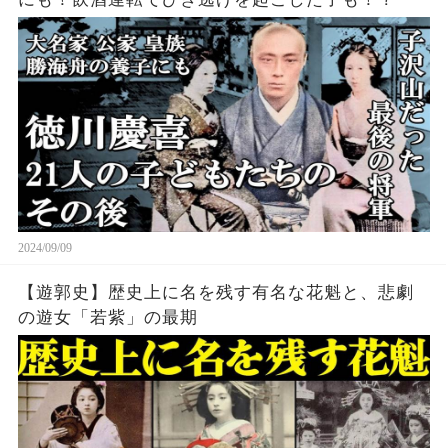
2024/09/09
【遊郭史】歴史上に名を残す有名な花魁と、悲劇
の遊女「若紫」の最期