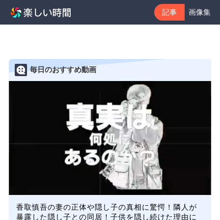
記事
画像集
毎日のおすすめ動画
香取慎吾の妻の正体や隠し子の真相に驚愕！隣人が
暴露した隠し子との同居！子供を隠し続けた理由に