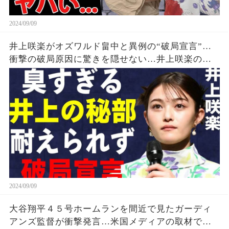
2024/09/09
井上咲楽がオズワルド畠中と異例の“破局宣言”…
衝撃の破局原因に驚きを隠せない…井上咲楽の介
護生活の真相
2024/09/09
大谷翔平４５号ホームランを間近で見たガーディ
アンズ監督が衝撃発言…米国メディアの取材で明