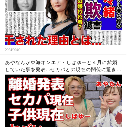
2024/09/09
あやなんが東海オンエア・しばゆーと４月に離婚
していた事を発表...セカパとの現在の関係に驚きを
隠せない...『しばゆー＆あやなん』夫婦の精神崩壊
した現在がヤバい...