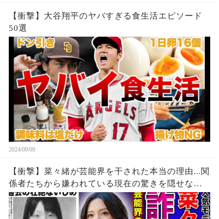
【衝撃】大谷翔平のヤバすぎる食生活エピソード
50選
2024/09/09
【衝撃】菜々緒が芸能界を干された本当の理由...関
係者たちから嫌われている現在の驚きを隠せな
い！！詐欺被害にまで遭っている衝撃の現在...過去
の壮絶ないじめに一同驚愕！！