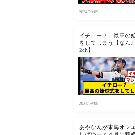
2024/09/09
イチロー？、最高の
をしてしまう【なんJ
2ch】
2024/09/09
あやなんが東海オン
しばゆーと４月に離