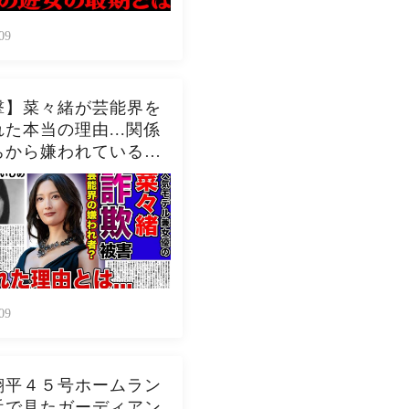
09
撃】菜々緒が芸能界を
た本当の理由...関係
ちから嫌われている現
驚きを隠せない！！詐
害にまで遭っている衝
在...過去の壮絶ない
に一同驚愕！！
09
翔平４５号ホームラン
近で見たガーディアン