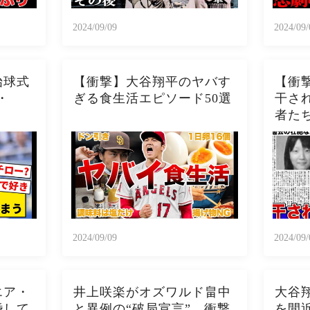
2024/09/09
2024/09/
始球式
【衝撃】大谷翔平のヤバす
【衝
・
ぎる食生活エピソード50選
干され
者た
在の
欺被
撃の現
じめ
2024/09/09
2024/09/
エア・
井上咲楽がオズワルド畠中
大谷
婚して
と異例の“破局宣言”…衝撃
を間