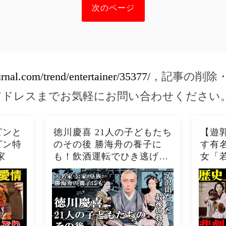
次のページ
urnal.com/trend/entertainer/35377/
，記事の削除
アドレスまでお気軽にお問い合わせください
゚ンと
徳川慶喜 21人の子どもたち
【遊
゚ン特
のその後 勝海舟の養子に
す有
家
も！飲酒運転でひき逃げを
女「
起こした子も！？