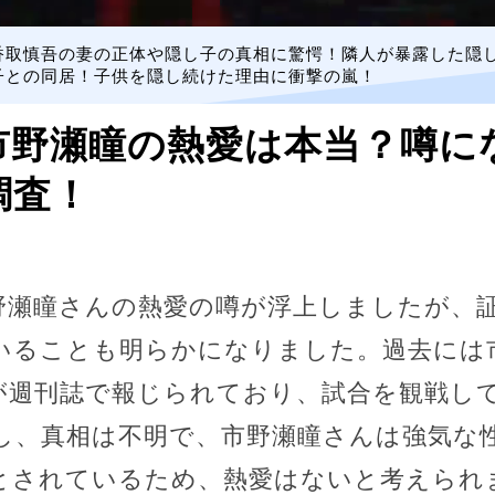
香取慎吾の妻の正体や隠し子の真相に驚愕！隣人が暴露した隠
子との同居！子供を隠し続けた理由に衝撃の嵐！
市野瀬瞳の熱愛は本当？噂に
調査！
野瀬瞳さんの熱愛の噂が浮上しましたが、
いることも明らかになりました。過去には
が週刊誌で報じられており、試合を観戦し
し、真相は不明で、市野瀬瞳さんは強気な
とされているため、熱愛はないと考えられ