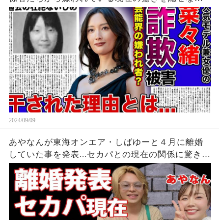
い！！詐欺被害にまで遭っている衝撃の現在...過去
の壮絶ないじめに一同驚愕！！
2024/09/09
あやなんが東海オンエア・しばゆーと４月に離婚
していた事を発表...セカパとの現在の関係に驚きを
隠せない...『しばゆー＆あやなん』夫婦の精神崩壊
した現在がヤバい...