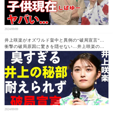
2024/09/09
井上咲楽がオズワルド畠中と異例の“破局宣言”…
衝撃の破局原因に驚きを隠せない…井上咲楽の介
護生活の真相
2024/09/09