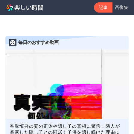
記事
画像集
毎日のおすすめ動画
香取慎吾の妻の正体や隠し子の真相に驚愕！隣人が
暴露した隠し子との同居！子供を隠し続けた理由に