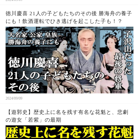
徳川慶喜 21人の子どもたちのその後 勝海舟の養子
にも！飲酒運転でひき逃げを起こした子も！？
2024/09/09
【遊郭史】歴史上に名を残す有名な花魁と、悲劇
の遊女「若紫」の最期