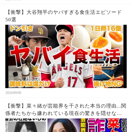
【衝撃】大谷翔平のヤバすぎる食生活エピソード
50選
2024/09/09
【衝撃】菜々緒が芸能界を干された本当の理由...関
係者たちから嫌われている現在の驚きを隠せな
い！！詐欺被害にまで遭っている衝撃の現在...過去
の壮絶ないじめに一同驚愕！！