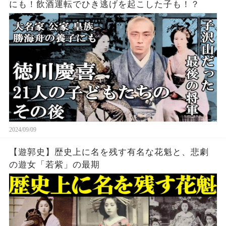
にも！飲酒運転でひき逃げを起こした子も！？
2024/09/09
【遊郭史】歴史上に名を残す有名な花魁と、悲劇
の遊女「若紫」の最期