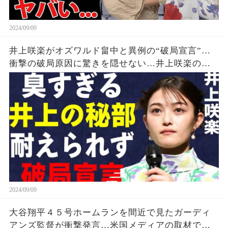
2024/09/09
井上咲楽がオズワルド畠中と異例の“破局宣言”…
衝撃の破局原因に驚きを隠せない…井上咲楽の介
護生活の真相
2024/09/09
大谷翔平４５号ホームランを間近で見たガーディ
アンズ監督が衝撃発言…米国メディアの取材で明