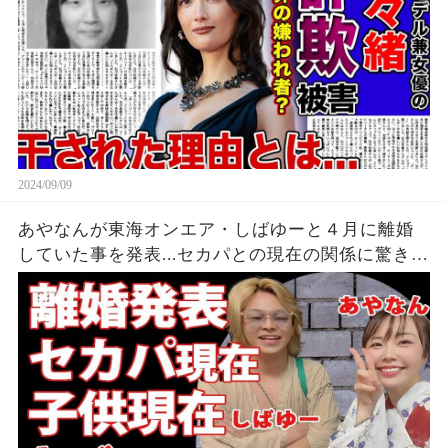
2024/09/09
あやなんが東海オンエア・しばゆーと４月に離婚
していた事を発表...セカパとの現在の関係に驚きを
隠せない...『しばゆー＆あやなん』夫婦の精神崩壊
した現在がヤバい...