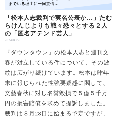
までいる理由に一同驚愕…
「松本人志裁判で実名公表か…」たむ
らけんじよりも戦々恐々とする２人
の「匿名アテンド芸人」
2024/03/28
『ダウンタウン』の松本人志と週刊文
春が対立している件について、その波
紋は広がり続けています。松本は昨年
末に報じられた性強要疑惑に関して、
文藝春秋に対し名誉毀損で５億５千万
円の損害賠償を求めて提訴しました。
裁判は３月28日に始まる予定ですが、