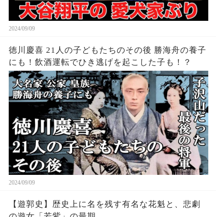
2024/09/09
徳川慶喜 21人の子どもたちのその後 勝海舟の養子
にも！飲酒運転でひき逃げを起こした子も！？
2024/09/09
【遊郭史】歴史上に名を残す有名な花魁と、悲劇
の遊女「若紫」の最期