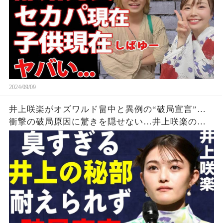
2024/09/09
井上咲楽がオズワルド畠中と異例の“破局宣言”…
衝撃の破局原因に驚きを隠せない…井上咲楽の介
護生活の真相