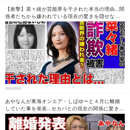
【衝撃】菜々緒が芸能界を干された本当の理由...関
係者たちから嫌われている現在の驚きを隠せな
い！！詐欺被害にまで遭っている衝撃の現在...過去
の壮絶ないじめに一同驚愕！！
2024/09/09
あやなんが東海オンエア・しばゆーと４月に離婚
していた事を発表...セカパとの現在の関係に驚きを
隠せない...『しばゆー＆あやなん』夫婦の精神崩壊
した現在がヤバい...