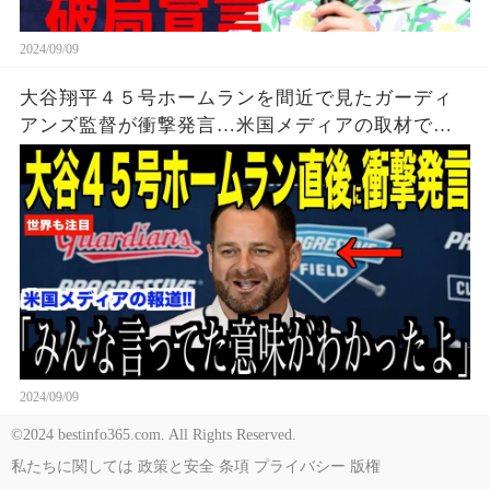
2024/09/09
大谷翔平４５号ホームランを間近で見たガーディ
アンズ監督が衝撃発言…米国メディアの取材で明
らかとなったロバーツ監督の「５０-５０」記録に
ついてが話題【海外の反応 MLBメジャー 野球】
2024/09/09
©2024 bestinfo365.com. All Rights Reserved.
私たちに関しては
政策と安全
条項
プライバシー
版権