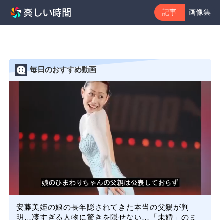
記事
画像集
毎日のおすすめ動画
安藤美姫の娘の長年隠されてきた本当の父親が判
明…凄すぎる人物に驚きを隠せない…「未婚」のま