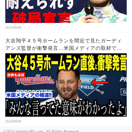
2024/09/09
大谷翔平４５号ホームランを間近で見たガーディ
アンズ監督が衝撃発言…米国メディアの取材で明
らかとなったロバーツ監督の「５０-５０」記録に
ついてが話題【海外の反応 MLBメジャー 野球】
2024/09/09
©2024 bestinfo365.com. All Rights Reserved.