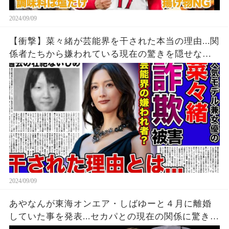
2024/09/09
【衝撃】菜々緒が芸能界を干された本当の理由...関
係者たちから嫌われている現在の驚きを隠せな
い！！詐欺被害にまで遭っている衝撃の現在...過去
の壮絶ないじめに一同驚愕！！
2024/09/09
あやなんが東海オンエア・しばゆーと４月に離婚
していた事を発表...セカパとの現在の関係に驚きを