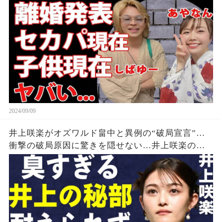
隠せない...『しばゆー＆あやなん』夫婦の精神崩壊
した現在がヤバい...
2024/09/09
井上咲楽がオズワルド畠中と異例の“破局宣言”…
衝撃の破局原因に驚きを隠せない…井上咲楽の介
護生活の真相