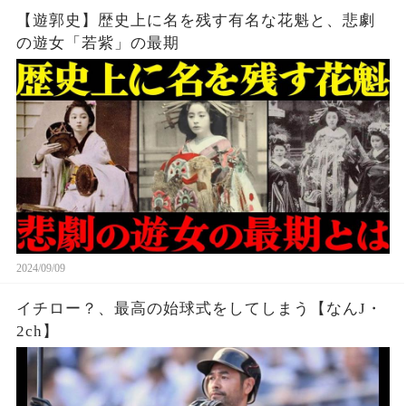
【遊郭史】歴史上に名を残す有名な花魁と、悲劇
の遊女「若紫」の最期
2024/09/09
イチロー？、最高の始球式をしてしまう【なんJ・
2ch】