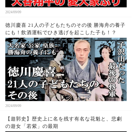
2024/09/09
徳川慶喜 21人の子どもたちのその後 勝海舟の養子
にも！飲酒運転でひき逃げを起こした子も！？
2024/09/09
【遊郭史】歴史上に名を残す有名な花魁と、悲劇
の遊女「若紫」の最期