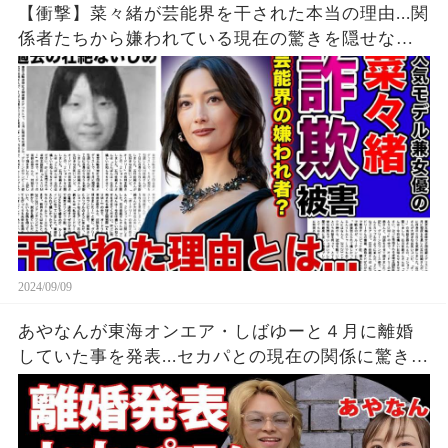
【衝撃】菜々緒が芸能界を干された本当の理由...関
係者たちから嫌われている現在の驚きを隠せな
い！！詐欺被害にまで遭っている衝撃の現在...過去
の壮絶ないじめに一同驚愕！！
2024/09/09
あやなんが東海オンエア・しばゆーと４月に離婚
していた事を発表...セカパとの現在の関係に驚きを
隠せない...『しばゆー＆あやなん』夫婦の精神崩壊
した現在がヤバい...