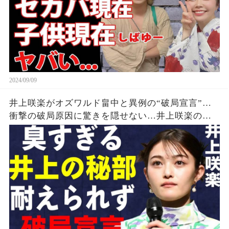
2024/09/09
井上咲楽がオズワルド畠中と異例の“破局宣言”…
衝撃の破局原因に驚きを隠せない…井上咲楽の介
護生活の真相